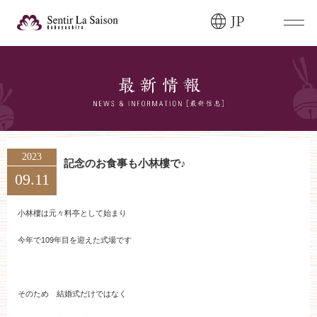
JP
ブライダルフェア・
見学ご希望のお客様
0120-166-088
平日
12:00〜20:00
土日祝
9:00〜20:00
2023
記念のお食事も小林樓で♪
09.11
ご成約済み・
ご列席のお客様
その他のお問い合わせ
小林樓は元々料亭として始まり
0258-66-3155
今年で109年目を迎えた式場です
11:00～19:00（火、水曜定休）
そのため 結婚式だけではなく