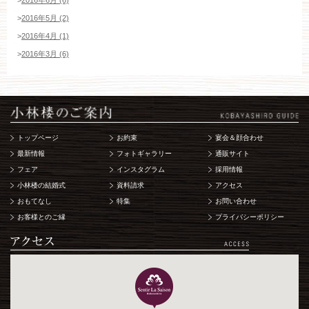
>
2016年5月 (2)
>
2016年4月 (1)
>
2016年3月 (6)
トップページ
お約束
宴会＆顔合わせ
最新情報
フォトギャラリー
通販サイト
フェア
インスタグラム
採用情報
小林楼の結婚式
資料請求
アクセス
おもてなし
特集
お問い合わせ
お客様とのご縁
プライバシーポリシー