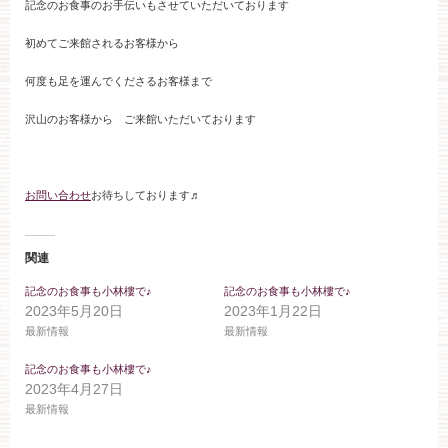
記念のお食事のお手伝いもさせていただいております
ブライダルフェア
初めてご来館されるお客様から
見学予約
何度も足を運んでくださるお客様まで
沢山のお客様から ご来館いただいております
資料請求
お問い合わせ
お待ちしております♬
お問い合わせ
関連
小林楼の結婚式
レストラン＆パーティー
記念のお食事も小林樓で♪
記念のお食事も小林樓で♪
2023年5月20日
2023年1月22日
最新情報
最新情報
おもてなし
最新情報
記念のお食事も小林樓で♪
2023年4月27日
お客様とのご縁
アクセス
最新情報