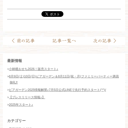
お約束
フォトギャラリー
特集
最新情報
>
小林楼おせち2026！販売スタート♪
>
8月9日(土)10日(日)ビアガーデン＆8月11日(祝・月)ファミリーパーティー満員
御礼‼️
>
ビアガーデン2025情報解禁♪7月5日公式LINEで先行予約スタート(^^)/
>
【プレスリリース情報♪】
>
2025年スタート♪
カテゴリー