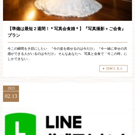
【準備は最短２週間！＊写真会食婚＊】『写真撮影＋ご会食』
プラン
今この瞬間を大切にしたい 『今の姿を残せるのは今だけ』 『今一緒に幸せの共
感ができる人がいるのは今だけ』 そんなあなたへ 写真と会食で「今この時」に
しかできない...
2023
02.13
ブライダルフェア・見学ご希望のお客様
平日
12：00〜20：00
土日祝
9：00〜20：00