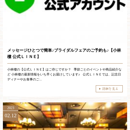
ご成約済み・ご列席のお客様
その他のお問い合わせ
11:00～19:00（火、水曜定休）
メッセージひとつで簡単♪ブライダルフェアのご予約も♪【小林
樓 公式ＬＩＮＥ】
WEBからのお問い合わせ
小林樓の【公式ＬＩＮＥ】はご存じですか？ 季節ごとのイベントや商品紹介な
ど 小林樓の最新情報をいち早くお届けしています♪ 公式ＬＩＮＥでは、記念日
ディナーやお食事のご...
2023
02.12