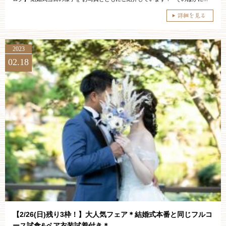
2023
02.18
【2/26(日)残り3枠！】大人気フェア＊結婚式本番と同じフルコ
ース試食&ペア衣装試着付き＊