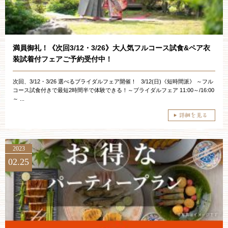
ブライダルフェア
見学予約
満員御礼！《次回3/12・3/26》大人気フルコース試食&ペア衣
装試着付フェアご予約受付中！
資料請求
次回、3/12・3/26 選べるブライダルフェア開催！ 3/12(日)《短時間派》 ～フル
コース試食付きで最短2時間半で体験できる！～ブライダルフェア 11:00～/16:00
～ ...
お問い合わせ
小林楼の結婚式
レストラン＆パーティー
2023
02.25
おもてなし
最新情報
お客様とのご縁
アクセス