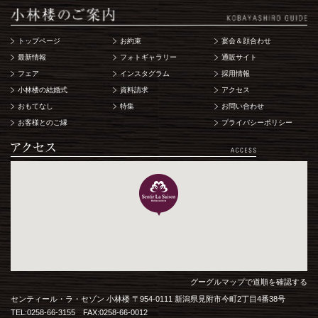
トップページ
お約束
宴会＆顔合わせ
最新情報
フォトギャラリー
通販サイト
フェア
インスタグラム
採用情報
小林楼の結婚式
資料請求
アクセス
おもてなし
特集
お問い合わせ
お客様とのご縁
プライバシーポリシー
グーグルマップで道順を確認する
センティール・ラ・セゾン 小林楼 〒954-0111 新潟県見附市今町2丁目4番38号
TEL:0258-66-3155 FAX:0258-66-0012