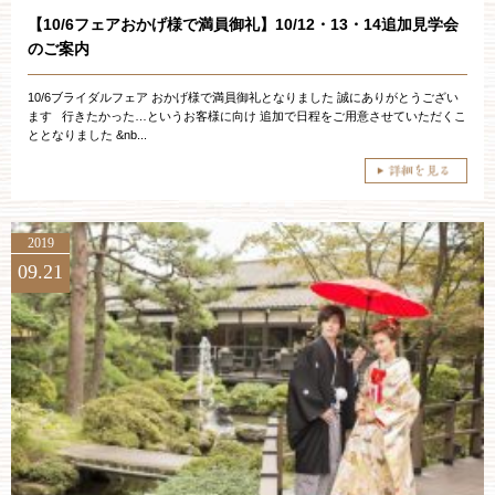
【10/6フェアおかげ様で満員御礼】10/12・13・14追加見学会
のご案内
10/6ブライダルフェア おかげ様で満員御礼となりました 誠にありがとうござい
ます 行きたかった…というお客様に向け 追加で日程をご用意させていただくこ
ととなりました &nb...
2019
09.21
ブライダルフェア・見学ご希望のお客様
平日
12：00〜20：00
土日祝
9：00〜20：00
ご成約済み・ご列席のお客様