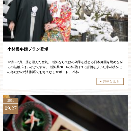
お約束
フォトギャラリー
特集
小林樓冬婚プラン登場
12月～2月。凛と澄んだ空気。 新潟ならではの四季を感じる日本庭園を眺めなが
らの結婚式はいかがですか。 新潟県NO.1の料理口コミ評価を頂いた小林樓が こ
の冬だけの特別料理でおもてなしサポート。 小林...
2019
09.27