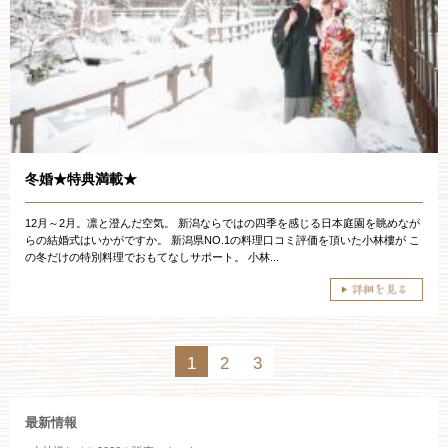
冬婚★特典満載★
12月～2月。凛と澄んだ空気。 新潟ならではの四季を感じる日本庭園を眺めなが
らの結婚式はいかがですか。 新潟県NO.1の料理口コミ評価を頂いた小林樓が こ
の冬だけの特別料理でおもてなしサポート。 小林...
1
2
3
最新情報