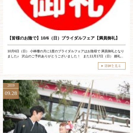
ブライダルフェア
見学予約
【皆様のお陰で】10/6（日）ブライダルフェア【満員御礼】
資料請求
10月6日（日） 小林樓の月に1度のブライダルフェアはお陰様で 満員御礼となり
ました♪ 沢山のご予約ありがとうございました！ また11月17日（日） 婚礼...
お問い合わせ
小林楼の結婚式
レストラン＆パーティー
2019
09.28
おもてなし
最新情報
お客様とのご縁
アクセス