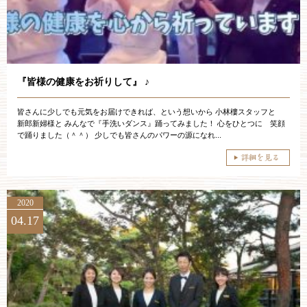
その他のお問い合わせ
11:00～19:00（火、水曜定休）
『皆様の健康をお祈りして』 ♪
皆さんに少しでも元気をお届けできれば、という想いから 小林樓スタッフと
WEBからのお問い合わせ
新郎新婦様と みんなで『手洗いダンス』踊ってみました！ 心をひとつに 笑顔
で踊りました（＾＾） 少しでも皆さんのパワーの源になれ...
2020
04.17