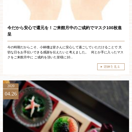
ブライダルフェア
見学予約
今だから安心で還元を！ご来館月中のご成約でマスク100枚進
呈
資料請求
今の時期だからこそ、小林樓は皆さんに安心して過ごしていただけることで 大
切な日をお手伝いできる感謝を伝えたいと考えました。 何とか手に入ったマス
クをご来館月中に ご成約を頂いた皆様に10...
お問い合わせ
小林楼の結婚式
レストラン＆パーティー
2020
04.26
おもてなし
最新情報
お客様とのご縁
アクセス