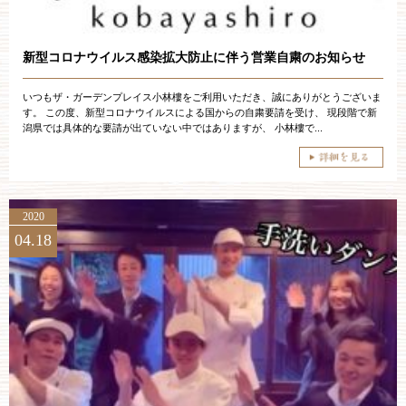
新型コロナウイルス感染拡大防止に伴う営業自粛のお知らせ
いつもザ・ガーデンプレイス小林樓をご利用いただき、誠にありがとうございま
す。 この度、新型コロナウイルスによる国からの自粛要請を受け、 現段階で新
潟県では具体的な要請が出ていない中ではありますが、 小林樓で...
2020
04.18
ブライダルフェア・見学ご希望のお客様
平日
12：00〜20：00
土日祝
9：00〜20：00
ご成約済み・ご列席のお客様