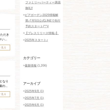
ファミリーパーティー満員
御礼‼️
>
ビアガーデン2025情報解
禁♪7月5日公式LINEで先行
予約スタート(^^)/
>
【プレスリリース情報♪】
いただき
...
>
2025年スタート♪
カテゴリー
>
最新情報
(1,206)
かとなり
アーカイブ
...
>
2025年9月 (1)
>
2025年7月 (1)
>
2025年6月 (1)