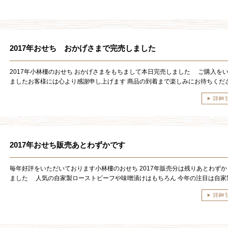
2017年おせち おかげさまで完売しました
2017年小林樓のおせち おかげさまをもちまして本日完売しました ご購入を
ましたお客様には心より感謝申し上げます 商品の到着まで楽しみにお待ちください
2017年おせち販売あとわずかです
毎年好評をいただいております小林樓のおせち 2017年販売分は残りあとわず
ました 人気の自家製ローストビーフや味噌漬けはもちろん 今年の注目は自家製の