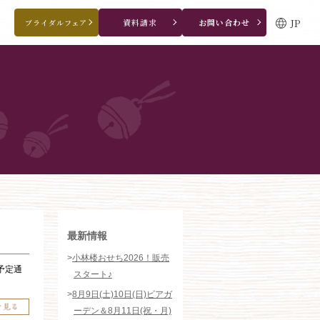
JP
資料請求
お問い合わせ
ブライダルフェア
ブライダルフェア・見学ご希望のお客様
0120-166-088
平日
12：00〜20：00
土日祝
9：00〜20：00
ご成約済み・ご列席のお客様
その他のお問い合わせ
0258-66-3155
11:00～19:00（火、水曜定休）
WEBからのお問い合わせ
最新情報
>
小林楼おせち2026！販売
予定通
スタート♪
>
8月9日(土)10日(日)ビアガ
ーデン＆8月11日(祝・月)