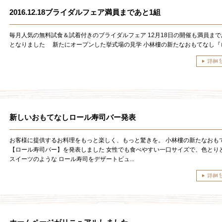
2016.12.18ブライダルフェア満員まであと1組
毎月人気の無料試食＆試着付きのブライダルフェア 12月18日の開催も満員まで
となりました 新たにオープンした挙式場の見学 小林樓の新たなおもてなし『ロ.
新しいおもてなしロール寿司バー発表
お客様に提供するお料理をもっと楽しく、もっと驚きを。 小林樓の新たなおも
【ロール寿司バー】を発表しました 女性でも食べやすい一口サイズで、色とり
スイーツのような ロール寿司をデザートビュ...