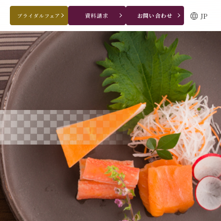
JP
資料請求
お問い合わせ
ブライダルフェア
ブライダルフェア・見学ご希望のお客様
0120-166-088
平日
12：00〜20：00
土日祝
9：00〜20：00
ご成約済み・ご列席のお客様
その他のお問い合わせ
0258-66-3155
11:00～19:00（火、水曜定休）
WEBからのお問い合わせ