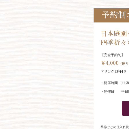
予約制
日本庭園
四季折々
【完全予約制】
￥4,000
(税サ
ドリンク1杯付き
・開催時間
11:
・開催日
平日
季節ごとの仕入れ状