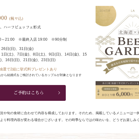
000
(税サ込)
き、ハーフビュッフェ形式
00～21:00 ※最終入店 19:00 ※90分制
26日(日)、31日(金)
1日(土)、7日(金)、8日(土)、9日(日)、14日(金)、15
)、16日(日)、21日(金)、23日(日)
抽選で2組に挙式料プレゼントあり
れから結婚式をご検討されているカップルが対象となります
ご予約はこちら
況や旬の食材に合わせて内容を構成しております。そのため、掲載しているメニューは一
より料理内容が変わる場合がございます。その時季ならではの味わいを、どうぞお楽しみ