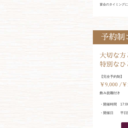
宴会のタイミングに
予約制
大切な方
特別なひ
【完全予約制】
￥9,000 /￥
飲み放題付き
・開催時間
17:
・開催日
平日