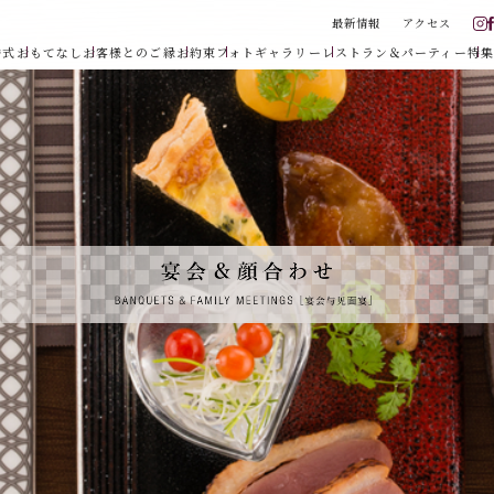
最新情報
アクセス
婚式
おもてなし
お客様とのご縁
お約束
フォトギャラリー
レストラン＆パーティー
特集