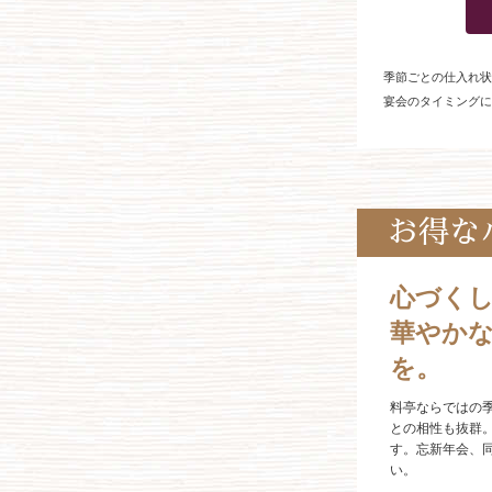
季節ごとの仕入れ状
宴会のタイミングに
お得な
心づく
華やか
を。
料亭ならではの
との相性も抜群
す。忘新年会、
い。