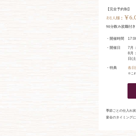
【完全予約制】
￥6,
お1人様：
90分飲み放題付
・開催時間
17:
・開催日
7月：
8月：
日(土
・特典
各日
※こ
季節ごとの仕入れ状
宴会のタイミングに