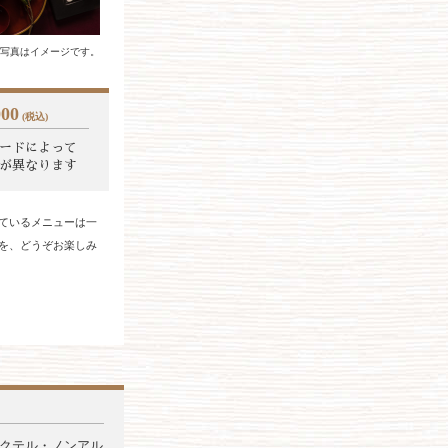
写真はイメージです。
00
(税込)
ードによって
が異なります
ているメニューは⼀
を、どうぞお楽しみ
クテル・ノンアル