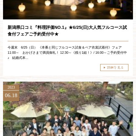
新潟県口コミ『料理評価NO.1』★6/25(日)大人気フルコース試
食付フェアご予約受付中★
今週末 6/25（日） 《本番と同じフルコース試食＆ペア衣裳試着付》フェア
11:00～ おかげさまで満員御礼！ 12:30～《残り1組！》/ 16:00～ご予約受付中
♪ 結婚式本...
2023
06.18
ブライダルフェア・見学ご希望のお客様
平日
12：00〜20：00
土日祝
9：00〜20：00