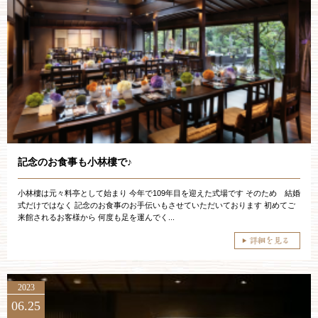
記念のお食事も小林樓で♪
小林樓は元々料亭として始まり 今年で109年目を迎えた式場です そのため 結婚
式だけではなく 記念のお食事のお手伝いもさせていただいております 初めてご
来館されるお客様から 何度も足を運んでく...
2023
06.25