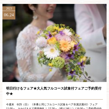
2023
06.24
明日行けるフェア★大人気フルコース試食付フェアご予約受付
中★
今週末 6/25（日） 《本番と同じフルコース試食＆ペア衣裳試着付》フェア
11:00～ おかげさまで満員御礼！ 12:30～《残り1組！》/ 16:00～ご予約受付中