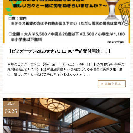
お約束
フォトギャラリー
特集
【ビアガーデン2023★★7/1 11:00~予約受付開始！！】
今年のビアガーデンは 【8/4（金）・8/5（土）・8/6（日）】の3日間 約3年半の
規制解除記念！イベント通常復活開催！ ～長期にわたる不自由な期間を乗り越
え 親しい方々と一緒に労をねぎらいませんか？～ い...
2023
06.26