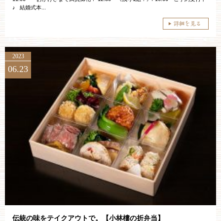
♪ 結婚式本...
2023
06.23
伝統の味をテイクアウトで。【小林樓の折弁当】