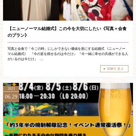
ブライダルフェア
見学予約
【ニューノーマル結婚式】この今を大切にしたい《写真＋会食
のプラン》
資料請求
写真と会食で「今この時」にしかできない価値を形にする結婚式 《ニューノー
マル結婚式》 『今の姿を残せるのは今だけ』 『今一緒に幸せの共感ができる人
がいるのは今だけ』 ...
お問い合わせ
小林楼の結婚式
レストラン＆パーティー
2023
06.29
おもてなし
最新情報
お客様とのご縁
アクセス