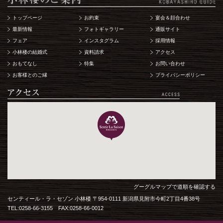
トップページ
お約束
宴会＆顔合わせ
最新情報
フォトギャラリー
通販サイト
フェア
インスタグラム
採用情報
小林楼の結婚式
資料請求
アクセス
おもてなし
特集
お問い合わせ
お客様とのご縁
プライバシーポリシー
グーグルマップで道順を確認する
センティール・ラ・セゾン 小林楼 〒954-0111 新潟県見附市今町2丁目4番38号
TEL:0258-66-3155 FAX:0258-66-0012