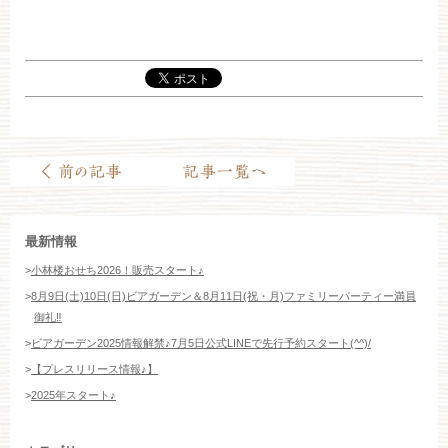
お約束
フォトギャラリー
特集
最新情報
>
小林楼おせち2026！販売スタート♪
>
8月9日(土)10日(日)ビアガーデン＆8月11日(祝・月)ファミリーパーティー満員
御礼‼️
>
ビアガーデン2025情報解禁♪7月5日公式LINEで先行予約スタート(^^)/
>
【プレスリリース情報♪】
>
2025年スタート♪