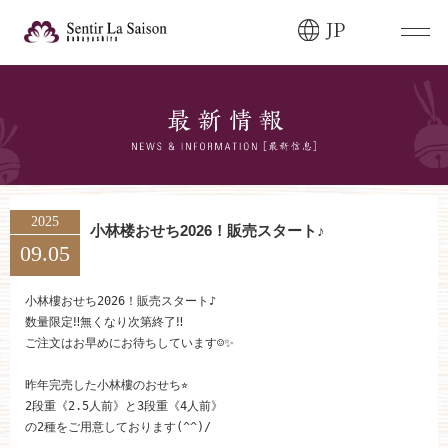
JP
ブライダルフェア・
見学ご希望のお客様
0120-166-088
平日
12:00〜20:00
土日祝
9:00〜20:00
2025
小林楼おせち2026！販売スタート♪
09.05
ご成約済み・
ご列席のお客様
その他のお問い合わせ
小林樓おせち2026！販売スタート♪

数量限定‼️無くなり次第終了‼️

0258-66-3155
ご注文はお早めにお待ちしています☺️✨

11:00～19:00（火、水曜定休）
昨年完売した小林樓のおせち⭐︎

2段重《2.5人前》と3段重《4人前》

の2種をご用意しております(^^)/
