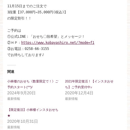
ブライダルフェア
11月15日までのご注文で

3段重【37,000円→35,000円(税込)】

の限定割引！！

見学予約
ご予約は

①公式LINE：「おせち〇段希望」とメッセージ！

資料請求
②ＨＰ：
https://www.kobayashiro.net/?mode=f1
③お電話：0258‐66‐3155

でお待ちしております♪
お問い合わせ
関連
小林楼の結婚式
レストラン＆パーティー
小林樓のおせち《数量限定で！》ご
2021年限定復活！【インスタおせ
予約スタート(^^)/
ち】ご予約受付中♪
2024年9月20日
2020年12月4日
おもてなし
最新情報
最新情報
最新情報
【限定復活】小林樓インスタおせち
お客様とのご縁
アクセス
★
2020年10月31日
最新情報