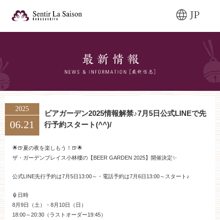
JP
ブライダルフェア・
見学ご希望のお客様
0120-166-088
平日
12:00〜20:00
土日祝
9:00〜20:00
2025
ビアガーデン2025情報解禁♪7月5日公式LINEで先
06.21
行予約スタート(^^)/
ご成約済み・
ご列席のお客様
その他のお問い合
0258-66-3155
🌟🍺夏の夜を楽しもう！🍺🌟
ザ・ガーデンプレイス小林樓の【BEER GARDEN 2025】開催決定✨
11:00～19:00（火、水曜定休）
公式LINE先行予約は7月5日13:00～・電話予約は7月6日13:00～スタート♪
🏮日時
8月9日（土）・8月10日（日）
ブライダルフェア
18:00～20:30（ラストオーダー19:45）