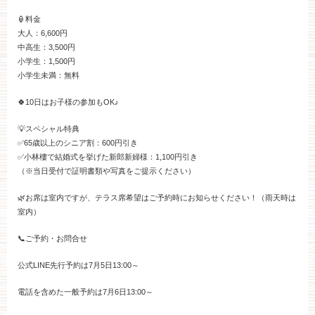
🏮料金
大人：6,600円
見学予約
中高生：3,500円
小学生：1,500円
小学生未満：無料
資料請求
🍀10日はお子様の参加もOK♪
お問い合わせ
💡スペシャル特典
✅65歳以上のシニア割：600円引き
✅小林樓で結婚式を挙げた新郎新婦様：1,100円引き
小林楼の結婚式
レストラン＆パーテ
（※当日受付で証明書類や写真をご提示ください）
🌿お席は室内ですが、テラス席希望はご予約時にお知らせください！（雨天時は
室内）
おもてなし
最新情報
📞ご予約・お問合せ
お客様とのご縁
アクセス
公式LINE先行予約は7月5日13:00～
電話を含めた一般予約は7月6日13:00～
お約束
フォトギャラリー