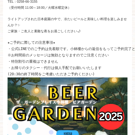
TEL：0258-66-3155
（受付時間 11:00～18:00／火曜水曜定休）
特集
ライトアップされた日本庭園の中で、冷たいビールと美味しい料理を楽しみませ
んか？✨
ご家族・ご友人と素敵な夜をお過ごしください🌙
★ご予約に際しての注意事項★

・公式LINEでのご予約は先着順です。小林樓からの返信をもってご予約完了と
※お時間前のメッセージは無効となりますのでご注意ください

・特別割引の重複はできません

・お帰りのタクシー・代行は個人手配でお願いいたします

(20:30の終了時間をご考慮いただきご予約ください)