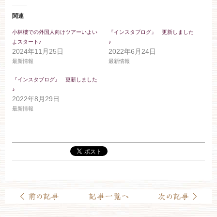
ブライダルフェア
関連
小林樓での外国人向けツアーいよい
『インスタブログ』 更新しました
見学予約
よスタート♪
♪
2024年11月25日
2022年6月24日
最新情報
最新情報
資料請求
『インスタブログ』 更新しました
♪
2022年8月29日
お問い合わせ
最新情報
小林楼の結婚式
レストラン＆パーティー
おもてなし
最新情報
お客様とのご縁
アクセス