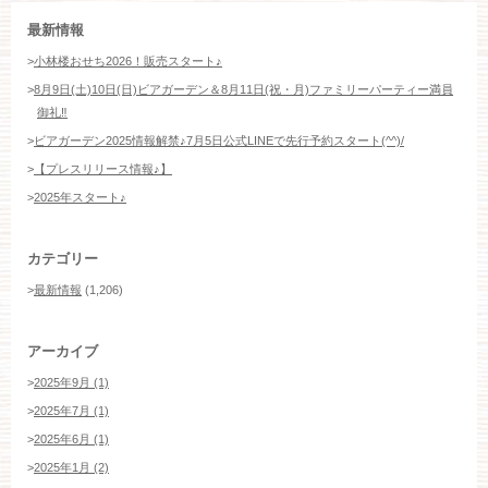
お約束
フォトギャラリー
最新情報
>
小林楼おせち2026！販売スタート♪
特集
>
8月9日(土)10日(日)ビアガーデン＆8月11日(祝・月)ファミリーパーティー満員
御礼‼️
>
ビアガーデン2025情報解禁♪7月5日公式LINEで先行予約スタート(^^)/
>
【プレスリリース情報♪】
>
2025年スタート♪
カテゴリー
>
最新情報
(1,206)
アーカイブ
>
2025年9月 (1)
>
2025年7月 (1)
>
2025年6月 (1)
>
2025年1月 (2)