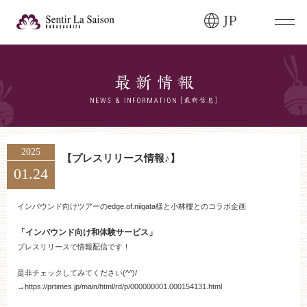
JP
ブライダルフェア・
見学ご希望のお客様
0120-166-088
平日
12:00〜20:00
土日祝
9:00〜20:00
2025
【プレスリリース情報♪】
01.24
ご成約済み・
ご列席のお客様
その他のお問い合わせ
インバウンド向けツアーのedge.of.niigata様と小林樓とのコラボ企画
0258-66-3155
「インバウンド向け和体験サービス」
プレスリリースで情報配信です！
11:00～19:00（火、水曜定休）
是非チェックしてみてください(^^)/
→https://prtimes.jp/main/html/rd/p/000000001.000154131.html