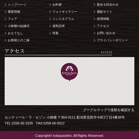
トップページ
お約束
宴会＆顔合わせ
最新情報
フォトギャラリー
通販サイト
フェア
インスタグラム
採用情報
小林楼の結婚式
資料請求
アクセス
おもてなし
特集
お問い合わせ
お客様とのご縁
プライバシーポリシー
グーグルマップで道順を確認する
センティール・ラ・セゾン 小林楼 〒954-0111 新潟県見附市今町2丁目4番38号
TEL:0258-66-3155 FAX:0258-66-0012
Copyright© kobayashiro. All Rights Reserved.