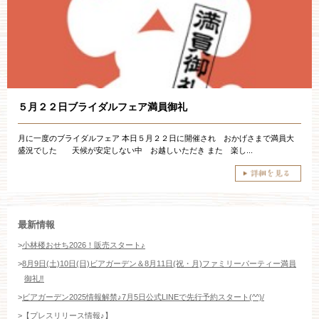
お約束
フォトギャラリー
特集
５月２２日ブライダルフェア満員御礼
月に一度のブライダルフェア 本日５月２２日に開催され おかげさまで満員大
盛況でした 天候が安定しない中 お越しいただき また 楽し...
最新情報
>
小林楼おせち2026！販売スタート♪
>
8月9日(土)10日(日)ビアガーデン＆8月11日(祝・月)ファミリーパーティー満員
御礼‼️
>
ビアガーデン2025情報解禁♪7月5日公式LINEで先行予約スタート(^^)/
>
【プレスリリース情報♪】