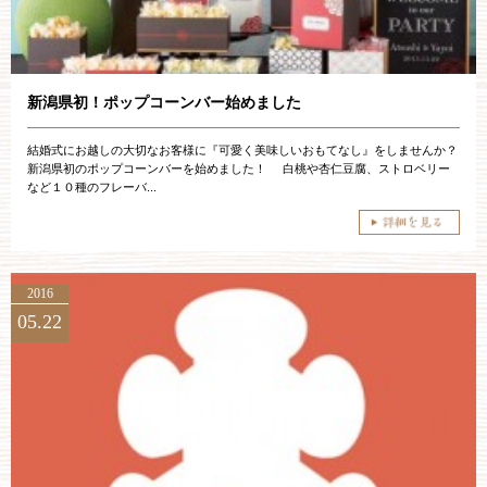
ブライダルフェア
見学予約
新潟県初！ポップコーンバー始めました
結婚式にお越しの大切なお客様に『可愛く美味しいおもてなし』をしませんか？
資料請求
新潟県初のポップコーンバーを始めました！ 白桃や杏仁豆腐、ストロベリー
など１０種のフレーバ...
お問い合わせ
2016
小林楼の結婚式
レストラン＆パーティー
05.22
おもてなし
最新情報
お客様とのご縁
アクセス