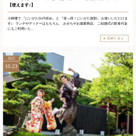
【使えます♪】
小林樓で 『にいがたGoToEat』 と 『使っ得！にいがた旅割』 お使いいただけま
す♪ ランチやディナーはもちろん、 おせちやお歳暮商品、 ご結婚式の飲食代金
にもご利用いた...
2022
10.23