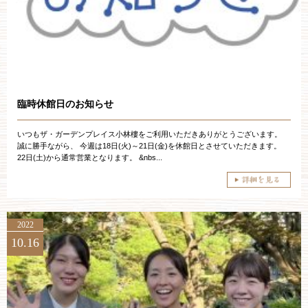
臨時休館日のお知らせ
いつもザ・ガーデンプレイス小林樓をご利用いただきありがとうございます。
誠に勝手ながら、 今週は18日(火)～21日(金)を休館日とさせていただきます。
22日(土)から通常営業となります。 &nbs...
2022
ブライダルフェア・見学ご希望のお客様
10.16
平日
12：00〜20：00
土日祝
9：00〜20：00