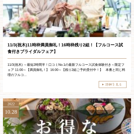
お約束
フォトギャラリー
特集
11/3(祝木)11時枠満員御礼！16時枠残り2組！【フルコース試
食付きブライダルフェア】
11/3(祝木) ～最短2時間半！口コミNo.1の最新フルコース試食体験付き～限定フ
ェア 11:00～【満員御礼！】 16:00～【残り2組ご予約受付中！】 本番と同じ料
理のフルコ...
2022
10.28