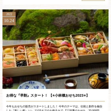
2022
10.24
お得な『早割』スタート！ 【⭐️小林樓おせち2023⭐️】
今年もおせちの販売がスタートしました！ 今年のテーマは、伝統と創作を融合
した『新しい和』✨✨ 11/15までのお申込みで 【三段重のおせち 33,000円