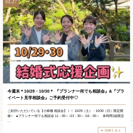
10.27
今週末＊10/29・10/30＊ 『プランナー何でも相談会』&『プラ
イベート見学相談会』ご予約受付中♡
ご好評いただいている【小林樓 相談会】！！ 10/29（土）・10/30（日）限定開
催✨ ●プランナー何でも相談会 11：00～ /13：30～ /16：00～ 各時間1組限定
...