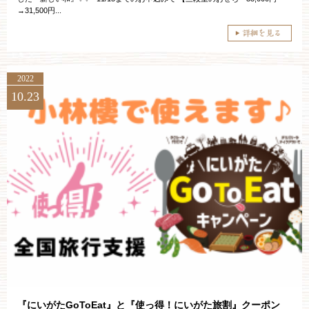
→31,500円...
2022
10.23
『にいがたGoToEat』と『使っ得！にいがた旅割』クーポン