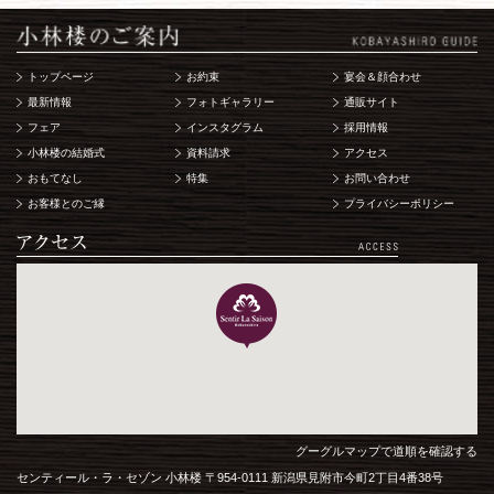
トップページ
お約束
宴会＆顔合わせ
最新情報
フォトギャラリー
通販サイト
フェア
インスタグラム
採用情報
小林楼の結婚式
資料請求
アクセス
おもてなし
特集
お問い合わせ
お客様とのご縁
プライバシーポリシー
グーグルマップで道順を確認する
センティール・ラ・セゾン 小林楼 〒954-0111 新潟県見附市今町2丁目4番38号