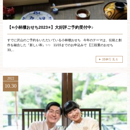
ブライダルフェア
見学予約
【⭐️小林樓おせち2023⭐️】大好評ご予約受付中♪
すでに沢山のご予約をいただいている小林樓おせち 今年のテーマは、伝統と創
資料請求
作を融合した『新しい和』✨✨ 11/15までのお申込みで 【三段重のおせち
33,...
お問い合わせ
2022
小林楼の結婚式
レストラン＆パーティー
10.30
おもてなし
最新情報
お客様とのご縁
アクセス