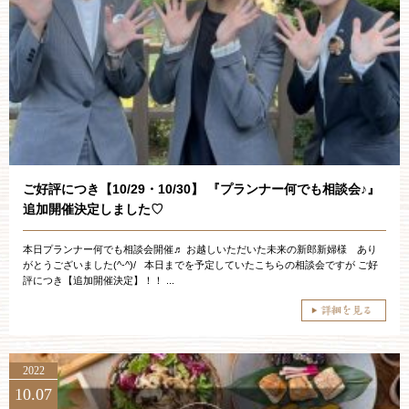
ご成約済み・ご列席のお客様
その他のお問い合わせ
11:00～19:00（火、水曜定休）
ご好評につき【10/29・10/30】 『プランナー何でも相談会♪』
WEBからのお問い合わせ
追加開催決定しました♡
本日プランナー何でも相談会開催♬ お越しいただいた未来の新郎新婦様 あり
がとうございました(^-^)/ 本日までを予定していたこちらの相談会ですが ご好
評につき【追加開催決定】！！ ...
2022
10.07