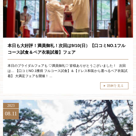
お約束
フォトギャラリー
特集
本日も大好評！満員御礼！次回は9/10(日）【口コミNO.1フル
コース試食＆ペア衣装試着】フェア
本日のブライダルフェアも ♡満員御礼♡ 皆様ありがとうございました！ 次回
は… 【口コミNO.1獲得 フルコース試食】＆【ドレス和装から選べるペア衣装試
着】 大満足フェアを開催！ ...
2023
08.11