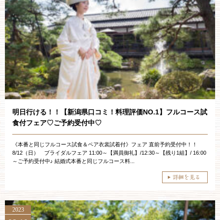
明日行ける！！【新潟県口コミ！料理評価NO.1】フルコース試
食付フェア♡ご予約受付中♡
《本番と同じフルコース試食＆ペア衣裳試着付》フェア 直前予約受付中！！
8/12（日） ブライダルフェア 11:00～【満員御礼】/12:30～【残り1組】/ 16:00
～ご予約受付中♪ 結婚式本番と同じフルコース料...
2023