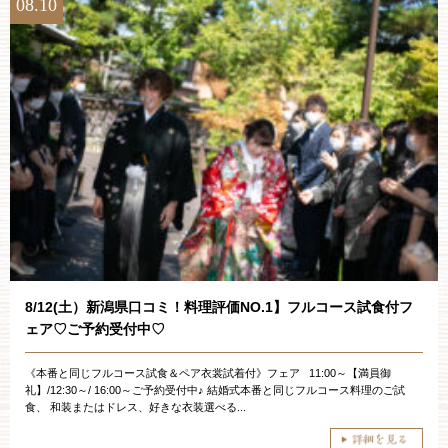
08.10
8/12(土）新潟県口コミ！料理評価NO.1】フルコース試食付フ
ェア♡ご予約受付中♡
《本番と同じフルコース試食＆ペア衣裳試着付》フェア 11:00～【満員御
礼】/12:30～/ 16:00～ご予約受付中♪ 結婚式本番と同じフルコース料理のご試
食、 和装またはドレス、好きな衣装選べる...