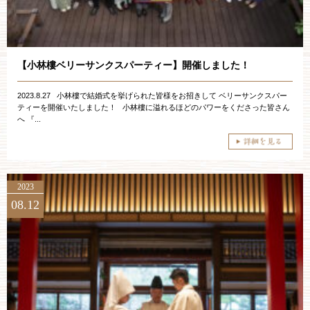
ブライダルフェア
見学予約
【小林樓ベリーサンクスパーティー】開催しました！
2023.8.27 小林樓で結婚式を挙げられた皆様をお招きして ベリーサンクスパー
資料請求
ティーを開催いたしました！ 小林樓に溢れるほどのパワーをくださった皆さん
へ 『...
お問い合わせ
2023
小林楼の結婚式
レストラン＆パーティー
08.12
おもてなし
最新情報
お客様とのご縁
アクセス