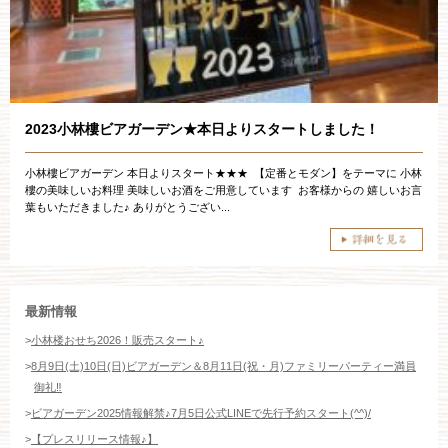
11:00～19:00（火、水曜定休）
WEBからのお問い合わせ
2023小林樓ビアガーデン★本日よりスタートしました！
小林樓ビアガーデン 本日よりスタート★★★ ⁡ 【定番とモダン】をテーマに 小林
樓の美味しいお料理 美味しいお酒をご用意しています ⁡ お客様からの 嬉しいお言
葉もいただきました♪ ありがとうござい...
最新情報
>
小林楼おせち2026！販売スタート♪
>
8月9日(土)10日(日)ビアガーデン＆8月11日(祝・月)ファミリーパーティー満員
御礼‼️
>
ビアガーデン2025情報解禁♪7月5日公式LINEで先行予約スタート(^^)/
>
【プレスリリース情報♪】