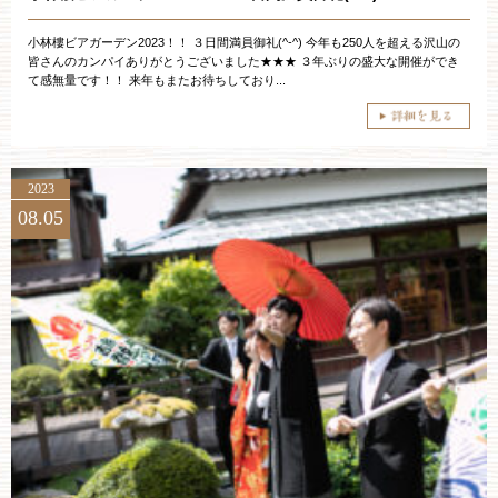
小林樓ビアガーデン2023！！ ３日間満員御礼(^-^) 今年も250人を超える沢山の
皆さんのカンパイありがとうございました★★★ ３年ぶりの盛大な開催ができ
て感無量です！！ 来年もまたお待ちしており...
2023
08.05