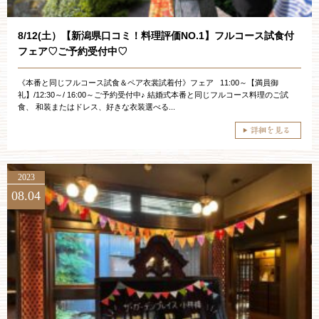
8/12(土）【新潟県口コミ！料理評価NO.1】フルコース試食付
フェア♡ご予約受付中♡
《本番と同じフルコース試食＆ペア衣裳試着付》フェア 11:00～【満員御
礼】/12:30～/ 16:00～ご予約受付中♪ 結婚式本番と同じフルコース料理のご試
食、 和装またはドレス、好きな衣装選べる...
ブライダルフェア・見学ご希望のお客様
2023
08.04
平日
12：00〜20：00
土日祝
9：00〜20：00
ご成約済み・ご列席のお客様
その他のお問い合わせ