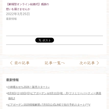
お約束
フォトギャラリー
【劇場型オンライン結婚式】感謝の
想いを届けませんか
2022年3月25日
特集
最新情報
最新情報
>
小林楼おせち2026！販売スタート♪
>
8月9日(土)10日(日)ビアガーデン＆8月11日(祝・月)ファミリーパーティー満員
御礼‼️
>
ビアガーデン2025情報解禁♪7月5日公式LINEで先行予約スタート(^^)/