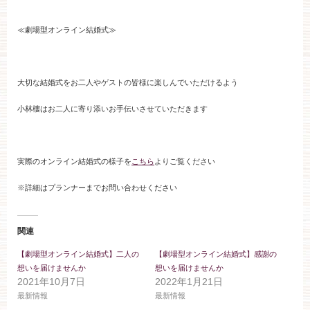
ブライダルフェア
≪劇場型オンライン結婚式≫
見学予約
大切な結婚式をお二人やゲストの皆様に楽しんでいただけるよう
資料請求
小林樓はお二人に寄り添いお手伝いさせていただきます
お問い合わせ
実際のオンライン結婚式の様子を
こちら
よりご覧ください
※詳細はプランナーまでお問い合わせください
小林楼の結婚式
レストラン＆パーティー
関連
おもてなし
最新情報
【劇場型オンライン結婚式】二人の
【劇場型オンライン結婚式】感謝の
想いを届けませんか
想いを届けませんか
お客様とのご縁
アクセス
2021年10月7日
2022年1月21日
最新情報
最新情報