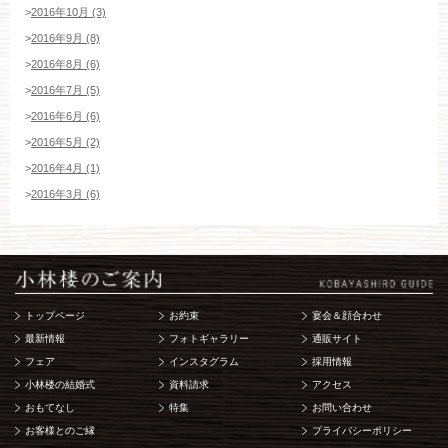
>
2016年10月 (3)
>
2016年9月 (8)
>
2016年8月 (6)
>
2016年7月 (5)
>
2016年6月 (6)
>
2016年5月 (2)
>
2016年4月 (1)
>
2016年3月 (6)
トップページ
お約束
宴会＆顔合わせ
最新情報
フォトギャラリー
通販サイト
フェア
インスタグラム
採用情報
小林楼の結婚式
資料請求
アクセス
おもてなし
特集
お問い合わせ
お客様とのご縁
プライバシーポリシー