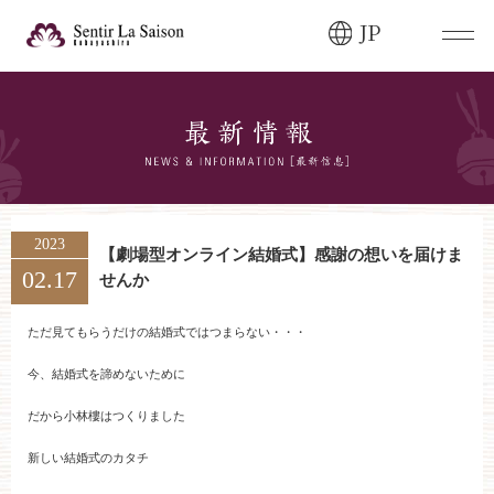
JP
ブライダルフェア・
見学ご希望のお客様
0120-166-088
平日
12:00〜20:00
土日祝
9:00〜20:00
2023
【劇場型オンライン結婚式】感謝の想いを届けま
02.17
せんか
ご成約済み・
ご列席のお客様
その他のお問い合わせ
ただ見てもらうだけの結婚式ではつまらない・・・
0258-66-3155
今、結婚式を諦めないために
だから小林樓はつくりました
11:00～19:00（火、水曜定休）
新しい結婚式のカタチ