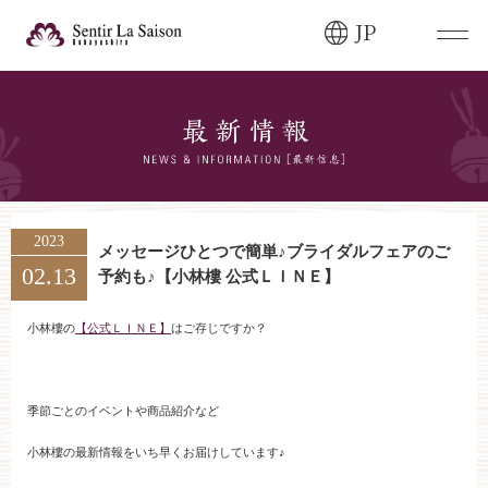
JP
ブライダルフェア・
見学ご希望のお客様
0120-166-088
平日
12:00〜20:00
土日祝
9:00〜20:00
2023
メッセージひとつで簡単♪ブライダルフェアのご
02.13
予約も♪【小林樓 公式ＬＩＮＥ】
ご成約済み・
ご列席のお客様
その他のお問い合わせ
小林樓の
【公式ＬＩＮＥ】
はご存じですか？
0258-66-3155
季節ごとのイベントや商品紹介など
11:00～19:00（火、水曜定休）
小林樓の最新情報をいち早くお届けしています♪