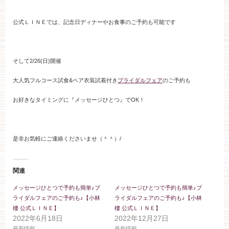
ブライダルフェア
公式ＬＩＮＥでは、記念日ディナーやお食事のご予約も可能です
見学予約
そして2/26(日)開催
資料請求
大人気フルコース試食&ペア衣装試着付き
ブライダルフェア
のご予約も
お好きなタイミングに『メッセージひとつ』でOK！
お問い合わせ
是非お気軽にご連絡くださいませ（＾＾）/
小林楼の結婚式
レストラン＆パーティー
関連
おもてなし
最新情報
メッセージひとつで予約も簡単♪ブ
メッセージひとつで予約も簡単♪ブ
ライダルフェアのご予約も♪【小林
ライダルフェアのご予約も♪【小林
お客様とのご縁
アクセス
樓 公式ＬＩＮＥ】
樓 公式ＬＩＮＥ】
2022年6月18日
2022年12月27日
最新情報
最新情報