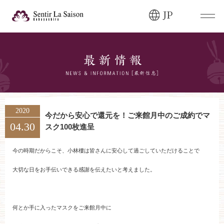
JP
ブライダルフェア・
見学ご希望のお客様
0120-166-088
平日
12:00〜20:00
土日祝
9:00〜20:00
2020
今だから安心で還元を！ご来館月中のご成約でマ
04.30
スク100枚進呈
ご成約済み・
ご列席のお客様
その他のお問い合わせ
今の時期だからこそ、小林樓は皆さんに安心して過ごしていただけることで
0258-66-3155
大切な日をお手伝いできる感謝を伝えたいと考えました。
11:00～19:00（火、水曜定休）
何とか手に入ったマスクをご来館月中に