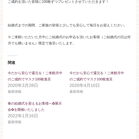
ご成約を頂いた皆様に100枚ずつプレゼントさせていただきます！
ブライダルフェア
見学予約
結婚式までの期間、ご家族の皆様と少しでも安心して毎日をお迎えください。
※ご来館いただいた月中にご結婚式のお申込を頂いたお客様（ご結婚式の日は何
月でも構いません）限定で進呈いたします。
資料請求
関連
お問い合わせ
今だから安心で還元を！ご来館月中
今だから安心で還元を！ご来館月中
のご成約でマスク100枚進呈
のご成約でマスク100枚進呈
2020年3月28日
2020年4月10日
小林楼の結婚式
レストラン＆パーティー
最新情報
最新情報
春の結婚式を迎えるお客様へ✿展示
おもてなし
最新情報
会✿を開催いたしました
2022年1月16日
最新情報
お客様とのご縁
アクセス