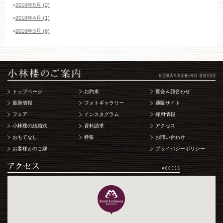
>
2016年5月 (2)
>
2016年4月 (1)
>
2016年3月 (6)
トップページ
お約束
宴会＆顔合わせ
最新情報
フォトギャラリー
通販サイト
フェア
インスタグラム
採用情報
小林楼の結婚式
資料請求
アクセス
おもてなし
特集
お問い合わせ
お客様とのご縁
プライバシーポリシー