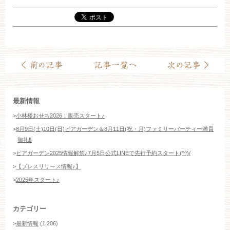
お約束
フォトギャラリー
特集
最新情報
>
小林楼おせち2026！販売スタート♪
>
8月9日(土)10日(日)ビアガーデン＆8月11日(祝・月)ファミリーパーティー満員
御礼‼️
>
ビアガーデン2025情報解禁♪7月5日公式LINEで先行予約スタート(^^)/
>
【プレスリリース情報♪】
>
2025年スタート♪
カテゴリー
>
最新情報
(1,206)