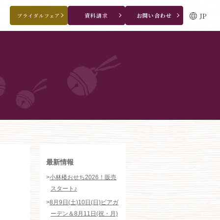
JP
資料請求
お問い合わせ
ブライダルフェア
ブライダルフェア・見学ご希望のお客様
0120-166-088
平日
12：00〜20：00
土日祝
9：00〜20：00
ご成約済み・ご列席のお客様
その他のお問い合わせ
0258-66-3155
11:00～19:00（火、水曜定休）
WEBからのお問い合わせ
最新情報
>
小林楼おせち2026！販売
スタート♪
>
8月9日(土)10日(日)ビアガ
ーデン＆8月11日(祝・月)