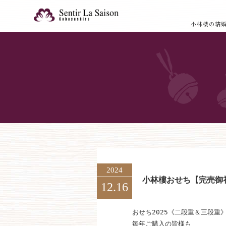
小林楼の結
2024
小林樓おせち【完売御礼】
12.16
おせち2025《二段重＆三段重
毎年ご購入の皆様も
