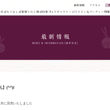
最新情報
アクセス
婚式
おもてなし
お客様とのご縁
お約束
フォトギャラリー
レストラン＆パーティー
特集
(^^)/
》共に完売いたしました
