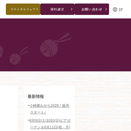
JP
資料請求
お問い合わせ
ブライダルフェア
ブライダルフェア・見学ご希望のお客様
0120-166-088
平日
12：00〜20：00
土日祝
9：00〜20：00
ご成約済み・ご列席のお客様
その他のお問い合わせ
0258-66-3155
11:00～19:00（火、水曜定休）
WEBからのお問い合わせ
最新情報
>
小林楼おせち2026！販売
スタート♪
>
8月9日(土)10日(日)ビアガ
ーデン＆8月11日(祝・月)