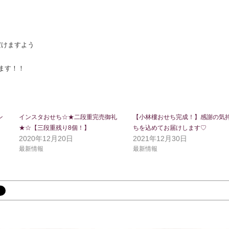
けますよう

ます！！
ン
インスタおせち☆★二段重完売御礼
【小林樓おせち完成！】感謝の気
★☆【三段重残り8個！】
ちを込めてお届けします♡
2020年12月20日
2021年12月30日
最新情報
最新情報