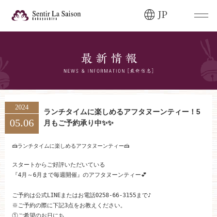
JP
ブライダルフェア・
見学ご希望のお客様
0120-166-088
平日
12:00〜20:00
土日祝
9:00〜20:00
2024
ランチタイムに楽しめるアフタヌーンティー！5
05.06
月もご予約承り中✨✨
ご成約済み・
ご列席のお客様
その他のお問い合わせ
🍰ランチタイムに楽しめるアフタヌーンティー🍰
0258-66-3155
スタートからご好評いただいている

『4月～6月まで毎週開催』のアフタヌーンティー💕

11:00～19:00（火、水曜定休）
ご予約は公式LINEまたはお電話
0258-66-3155
まで♪

※ご予約の際に下記3点をお教えください。

①ご希望のお日にち
