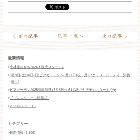
最新情報
>
小林楼おせち2026！販売スタート♪
>
8月9日(土)10日(日)ビアガーデン＆8月11日(祝・月)ファミリーパーティー満員
御礼‼️
>
ビアガーデン2025情報解禁♪7月5日公式LINEで先行予約スタート(^^)/
>
【プレスリリース情報♪】
>
2025年スタート♪
カテゴリー
>
最新情報
(1,206)