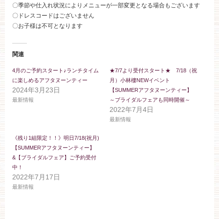
お約束
フォトギャラリー
〇季節や仕入れ状況によりメニューが一部変更となる場合もございます

〇ドレスコードはございません

〇お子様は不可となります
特集
関連
4月のご予約スタート♪ランチタイム
★7/7より受付スタート★ 7/18（祝
に楽しめるアフタヌーンティー
月）小林樓NEWイベント
2024年3月23日
【SUMMERアフタヌーンティー】
最新情報
～ブライダルフェアも同時開催～
2022年7月4日
最新情報
《残り1組限定！！》明日7/18(祝月)
【SUMMERアフタヌーンティー】
&【ブライダルフェア】ご予約受付
中！
2022年7月17日
最新情報