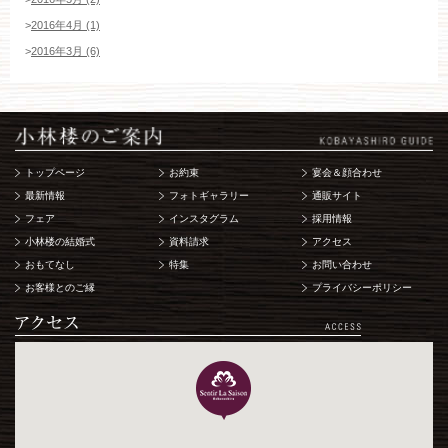
>
2016年4月 (1)
>
2016年3月 (6)
トップページ
お約束
宴会＆顔合わせ
最新情報
フォトギャラリー
通販サイト
フェア
インスタグラム
採用情報
小林楼の結婚式
資料請求
アクセス
おもてなし
特集
お問い合わせ
お客様とのご縁
プライバシーポリシー