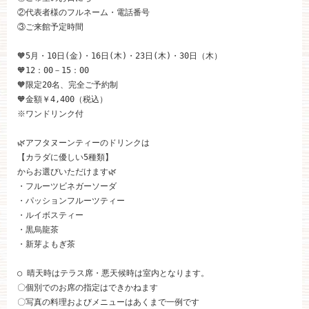
ブライダルフェア
②代表者様のフルネーム・電話番号

③ご来館予定時間

🧡5月・10日(金)・16日(木)・23日(木)・30日（木）

見学予約
🧡12：00－15：00

🧡限定20名、完全ご予約制

🧡金額￥4,400（税込）

資料請求
※ワンドリンク付

🌿アフタヌーンティーのドリンクは

お問い合わせ
【カラダに優しい5種類】

からお選びいただけます🌿

・フルーツビネガーソーダ

小林楼の結婚式
レストラン＆パーティー
・パッションフルーツティー

・ルイボスティー

・黒烏龍茶

おもてなし
最新情報
・新芽よもぎ茶

○ 晴天時はテラス席・悪天候時は室内となります。

お客様とのご縁
アクセス
〇個別でのお席の指定はできかねます

〇写真の料理およびメニューはあくまで一例です
