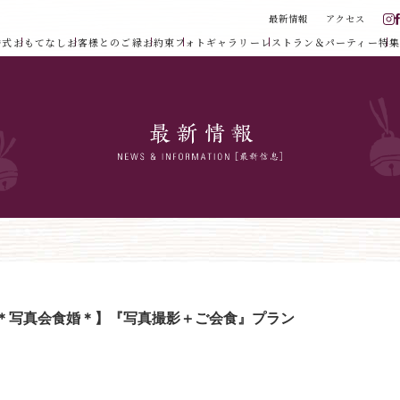
最新情報
アクセス
婚式
おもてなし
お客様とのご縁
お約束
フォトギャラリー
レストラン＆パーティー
特集
＊写真会食婚＊】『写真撮影＋ご会食』プラン