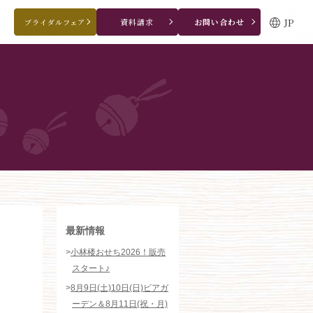
JP
資料請求
お問い合わせ
ブライダルフェア
ブライダルフェア・見学ご希望のお客様
0120-166-088
平日
12：00〜20：00
土日祝
9：00〜20：00
ご成約済み・ご列席のお客様
その他のお問い合わせ
0258-66-3155
11:00～19:00（火、水曜定休）
WEBからのお問い合わせ
最新情報
>
小林楼おせち2026！販売
スタート♪
>
8月9日(土)10日(日)ビアガ
ーデン＆8月11日(祝・月)