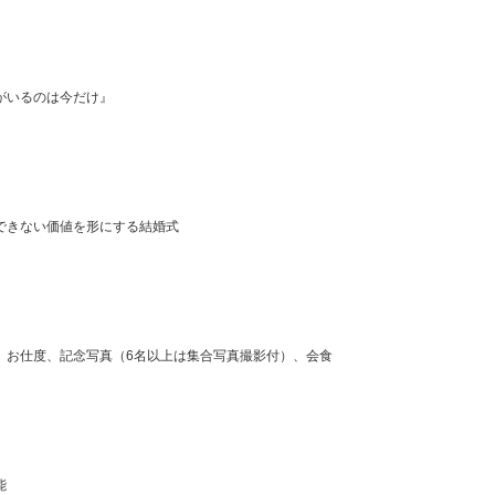
がいるのは今だけ』
できない価値を形にする結婚式
、お仕度、記念写真（6名以上は集合写真撮影付）、会食
能