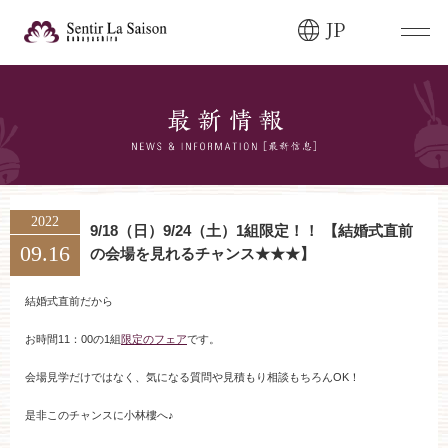
JP
ブライダルフェア・
見学ご希望のお客様
0120-166-088
平日
12:00〜20:00
土日祝
9:00〜20:00
2022
9/18（日）9/24（土）1組限定！！ 【結婚式直前
09.16
の会場を見れるチャンス★★★】
ご成約済み・
ご列席のお客様
その他のお問い合わせ
結婚式直前だから
0258-66-3155
お時間11：00の1組
限定のフェア
です。
会場見学だけではなく、気になる質問や見積もり相談もちろんOK！
11:00～19:00（火、水曜定休）
是非このチャンスに小林樓へ♪