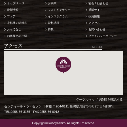
トップページ
お約束
宴会＆顔合わせ
最新情報
フォトギャラリー
通販サイト
フェア
インスタグラム
採用情報
小林楼の結婚式
資料請求
アクセス
おもてなし
特集
お問い合わせ
お客様とのご縁
プライバシーポリシー
グーグルマップで道順を確認する
センティール・ラ・セゾン 小林楼 〒954-0111 新潟県見附市今町2丁目4番38号
TEL:0258-66-3155 FAX:0258-66-0012
Copyright© kobayashiro. All Rights Reserved.