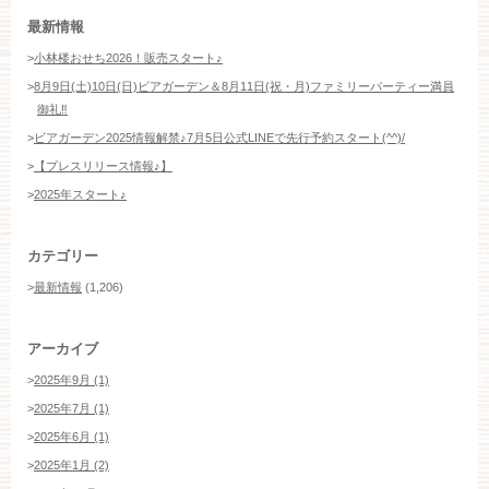
お約束
フォトギャラリー
最新情報
>
小林楼おせち2026！販売スタート♪
特集
>
8月9日(土)10日(日)ビアガーデン＆8月11日(祝・月)ファミリーパーティー満員
御礼‼️
>
ビアガーデン2025情報解禁♪7月5日公式LINEで先行予約スタート(^^)/
>
【プレスリリース情報♪】
>
2025年スタート♪
カテゴリー
>
最新情報
(1,206)
アーカイブ
>
2025年9月 (1)
>
2025年7月 (1)
>
2025年6月 (1)
>
2025年1月 (2)