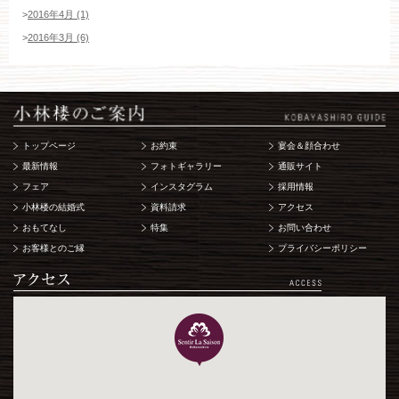
>
2016年4月 (1)
>
2016年3月 (6)
トップページ
お約束
宴会＆顔合わせ
最新情報
フォトギャラリー
通販サイト
フェア
インスタグラム
採用情報
小林楼の結婚式
資料請求
アクセス
おもてなし
特集
お問い合わせ
お客様とのご縁
プライバシーポリシー