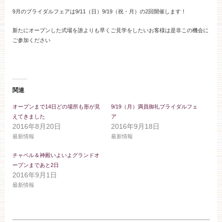
お約束
フォトギャラリー
9月のブライダルフェアは9/11（日）9/19（祝・月）の2回開催します！
新たにオープンした式場を誰よりも早くご見学をしたいお客様は是非この機会に
特集
ご参加ください
関連
オープンまで14日どの場所も形が見
9/19（月）満員御礼ブライダルフェ
えてきました
ア
2016年8月20日
2016年9月18日
最新情報
最新情報
チャペル＆神殿いよいよグランドオ
ープンまであと2日
2016年9月1日
最新情報