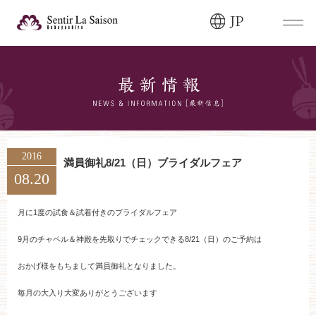
JP
ブライダルフェア・
見学ご希望のお客様
0120-166-088
平日
12:00〜20:00
土日祝
9:00〜20:00
2016
満員御礼8/21（日）ブライダルフェア
08.20
ご成約済み・
ご列席のお客様
その他のお問い合わせ
月に1度の試食＆試着付きのブライダルフェア
0258-66-3155
9月のチャペル＆神殿を先取りでチェックできる8/21（日）のご予約は
おかげ様をもちまして満員御礼となりました。
11:00～19:00（火、水曜定休）
毎月の大入り大変ありがとうございます