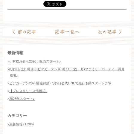
最新情報
>
小林楼おせち2026！販売スタート♪
>
8月9日(土)10日(日)ビアガーデン＆8月11日(祝・月)ファミリーパーティー満員
御礼‼️
>
ビアガーデン2025情報解禁♪7月5日公式LINEで先行予約スタート(^^)/
>
【プレスリリース情報♪】
>
2025年スタート♪
カテゴリー
>
最新情報
(1,206)