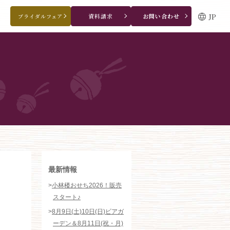
JP
資料請求
お問い合わせ
ブライダルフェア
ブライダルフェア・見学ご希望のお客様
0120-166-088
平日
12：00〜20：00
土日祝
9：00〜20：00
ご成約済み・ご列席のお客様
その他のお問い合わせ
0258-66-3155
11:00～19:00（火、水曜定休）
WEBからのお問い合わせ
最新情報
>
小林楼おせち2026！販売
スタート♪
>
8月9日(土)10日(日)ビアガ
ーデン＆8月11日(祝・月)