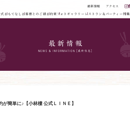
最新情報
アクセス
婚式
おもてなし
お客様とのご縁
お約束
フォトギャラリー
レストラン＆パーティー
特集
約が簡単に♪【小林樓 公式ＬＩＮＥ】