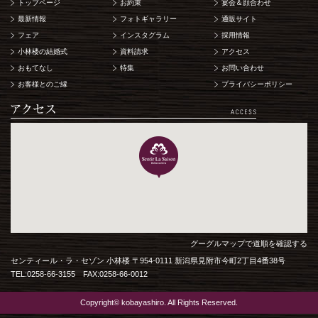
トップページ
お約束
宴会＆顔合わせ
最新情報
フォトギャラリー
通販サイト
フェア
インスタグラム
採用情報
小林楼の結婚式
資料請求
アクセス
おもてなし
特集
お問い合わせ
お客様とのご縁
プライバシーポリシー
グーグルマップで道順を確認する
センティール・ラ・セゾン 小林楼 〒954-0111 新潟県見附市今町2丁目4番38号
TEL:0258-66-3155 FAX:0258-66-0012
Copyright© kobayashiro. All Rights Reserved.