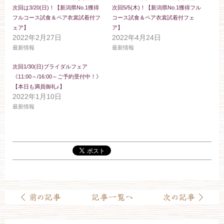
お約束
フォトギャラリー
次回は3/20(日)！【新潟県No.1獲得
次回5/5(木)！【新潟県No.1獲得フル
フルコース試食＆ペア衣裳試着付フ
コース試食＆ペア衣裳試着付フェ
ェア】
ア】
特集
2022年2月27日
2022年4月24日
最新情報
最新情報
次回1/30(日)ブライダルフェア
《11:00～/16:00～ご予約受付中！》
【本日も満員御礼♪】
2022年1月10日
最新情報