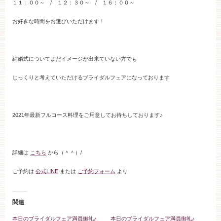
１１：００～ / １２：３０～ / １６：００～
ブライダルフェア
お好きな時間をお選びいただけます！
見学予約
結婚式についてまだイメージが出来ていない方でも
資料請求
じっくりと考えていただけるブライダルフェアになっております
お問い合わせ
2021年最新フルコース料理をご用意してお待ちしております♪
小林楼の結婚式
レストラン＆パーティー
詳細は
こちら
から（＾＾）/
おもてなし
最新情報
ご予約は
公式LINE
または
ご予約フォーム
より
お客様とのご縁
アクセス
関連
本日のブライダルフェア満員御礼♪
本日のブライダルフェア満員御礼♪