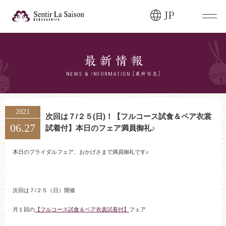
JP
ブライダルフェア・
見学ご希望のお客様
0120-166-088
平日
12:00〜20:00
土日祝
9:00〜20:00
2021
次回は７/２５(日)！【フルコース試食＆ペア衣裳
06.27
試着付】本日のフェア満員御礼♪
ご成約済み・
ご列席のお客様
その他のお問い合わせ
本日のブライダルフェア、おかげさまで満員御礼です♪
0258-66-3155
次回は７/２５（日）開催
11:00～19:00（火、水曜定休）
月１回の
【フルコース試食＆ペア衣裳試着付】
フェア