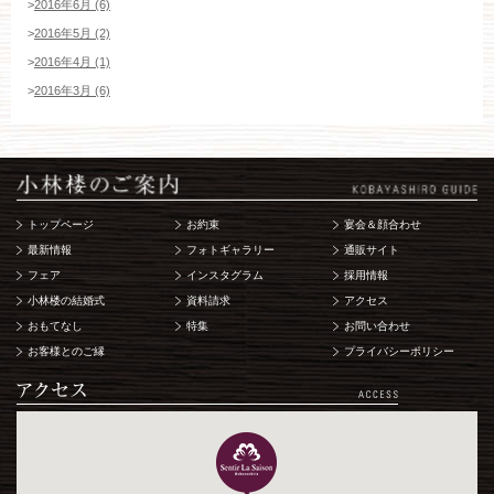
>
2016年6月 (6)
>
2016年5月 (2)
>
2016年4月 (1)
>
2016年3月 (6)
トップページ
お約束
宴会＆顔合わせ
最新情報
フォトギャラリー
通販サイト
フェア
インスタグラム
採用情報
小林楼の結婚式
資料請求
アクセス
おもてなし
特集
お問い合わせ
お客様とのご縁
プライバシーポリシー