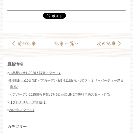
お約束
フォトギャラリー
特集
最新情報
>
小林楼おせち2026！販売スタート♪
>
8月9日(土)10日(日)ビアガーデン＆8月11日(祝・月)ファミリーパーティー満員
御礼‼️
>
ビアガーデン2025情報解禁♪7月5日公式LINEで先行予約スタート(^^)/
>
【プレスリリース情報♪】
>
2025年スタート♪
カテゴリー