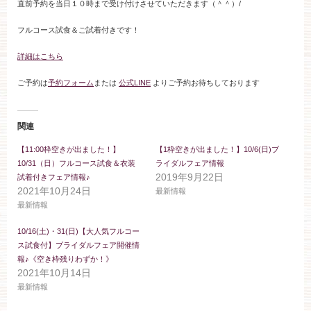
直前予約を当日１０時まで受け付けさせていただきます（＾＾）/
ブライダルフェア
フルコース試食＆ご試着付きです！
見学予約
詳細はこちら
ご予約は
予約フォーム
または
公式LINE
よりご予約お待ちしております
資料請求
関連
お問い合わせ
【11:00枠空きが出ました！】
【1枠空きが出ました！】10/6(日)ブ
10/31（日）フルコース試食＆衣装
ライダルフェア情報
2019年9月22日
試着付きフェア情報♪
2021年10月24日
小林楼の結婚式
レストラン＆パーティー
最新情報
最新情報
10/16(土)・31(日)【大人気フルコー
おもてなし
最新情報
ス試食付】ブライダルフェア開催情
報♪《空き枠残りわずか！》
2021年10月14日
お客様とのご縁
アクセス
最新情報