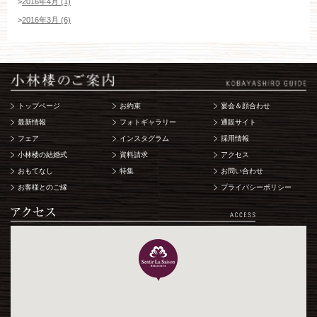
>
2016年4月 (1)
>
2016年3月 (6)
トップページ
お約束
宴会＆顔合わせ
最新情報
フォトギャラリー
通販サイト
フェア
インスタグラム
採用情報
小林楼の結婚式
資料請求
アクセス
おもてなし
特集
お問い合わせ
お客様とのご縁
プライバシーポリシー