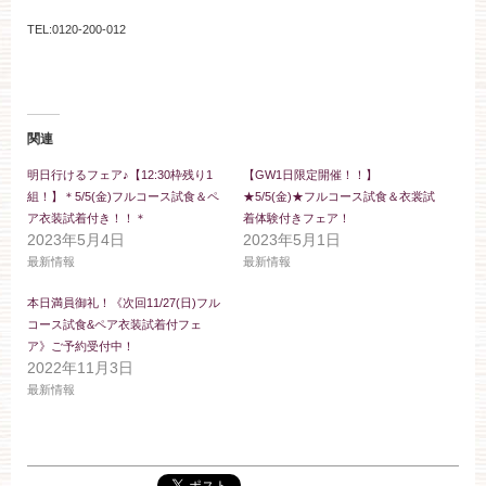
ブライダルフェア
TEL:0120-200-012
見学予約
関連
資料請求
明日行けるフェア♪【12:30枠残り1
【GW1日限定開催！！】
組！】＊5/5(金)フルコース試食＆ペ
★5/5(金)★フルコース試食＆衣裳試
ア衣装試着付き！！＊
着体験付きフェア！
お問い合わせ
2023年5月4日
2023年5月1日
最新情報
最新情報
小林楼の結婚式
レストラン＆パーティー
本日満員御礼！《次回11/27(日)フル
コース試食&ペア衣装試着付フェ
ア》ご予約受付中！
おもてなし
最新情報
2022年11月3日
最新情報
お客様とのご縁
アクセス