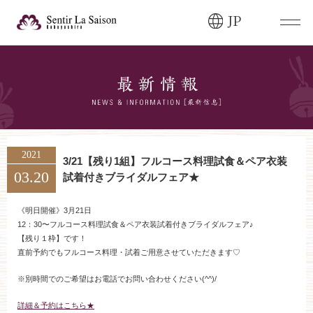
JP
ブライダルフェア・
見学ご希望のお客様
0120-166-088
平日
12:00〜20:00
土日祝
9:00〜20:00
2021
3/21【残り1組】フルコース料理試食＆ペア衣装
03.20
試着付きブライダルフェア★
ご成約済み・
ご列席のお客様
その他のお問い合わせ
《明日開催》3月21日
12：30〜フルコース料理試食＆ペア衣装試着付きブライダルフェア♪
0258-66-3155
【残り１枠】です！
直前予約でもフルコース料理・試着ご用意させていただきます♡
11:00～19:00（火、水曜定休）
※別時間でのご希望はお電話でお問い合わせください(^^)/
詳細＆予約はこちら★