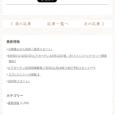
お約束
フォトギャラリー
特集
最新情報
>
小林楼おせち2026！販売スタート♪
>
8月9日(土)10日(日)ビアガーデン＆8月11日(祝・月)ファミリーパーティー満員
御礼‼️
>
ビアガーデン2025情報解禁♪7月5日公式LINEで先行予約スタート(^^)/
>
【プレスリリース情報♪】
>
2025年スタート♪
カテゴリー
>
最新情報
(1,206)