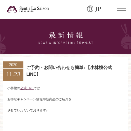
JP
ブライダルフェア・
見学ご希望のお客様
0120-166-088
平日
12:00〜20:00
土日祝
9:00〜20:00
2020
ご予約・お問い合わせも簡単♪【小林樓公式
11.23
LINE】
ご成約済み・
ご列席のお客様
その他のお問い合わせ
小林樓の
公式LINE
では
0258-66-3155
お得なキャンペーン情報や新商品のご紹介を
させていただいております♪
11:00～19:00（火、水曜定休）