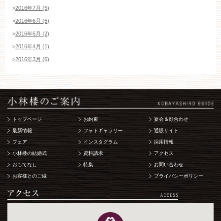
>
2016年7月 (5)
>
2016年6月 (6)
>
2016年5月 (2)
>
2016年4月 (1)
>
2016年3月 (6)
トップページ
お約束
宴会＆顔合わせ
最新情報
フォトギャラリー
通販サイト
フェア
インスタグラム
採用情報
小林楼の結婚式
資料請求
アクセス
おもてなし
特集
お問い合わせ
お客様とのご縁
プライバシーポリシー