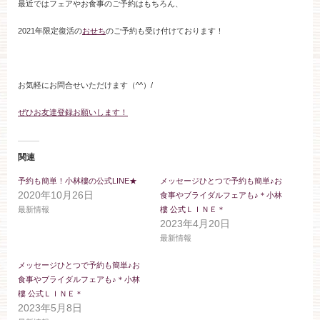
最近ではフェアやお食事のご予約はもちろん、
ブライダルフェア
2021年限定復活の
おせち
のご予約も受け付けております！
見学予約
お気軽にお問合せいただけます（^^）/
資料請求
ぜひお友達登録お願いします！
お問い合わせ
関連
予約も簡単！小林樓の公式LINE★
メッセージひとつで予約も簡単♪お
2020年10月26日
食事やブライダルフェアも♪＊小林
小林楼の結婚式
レストラン＆パーティー
最新情報
樓 公式ＬＩＮＥ＊
2023年4月20日
最新情報
おもてなし
最新情報
メッセージひとつで予約も簡単♪お
食事やブライダルフェアも♪＊小林
お客様とのご縁
アクセス
樓 公式ＬＩＮＥ＊
2023年5月8日