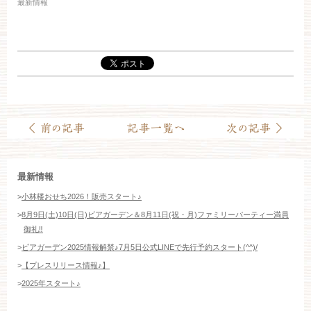
最新情報
お約束
フォトギャラリー
特集
最新情報
>
小林楼おせち2026！販売スタート♪
>
8月9日(土)10日(日)ビアガーデン＆8月11日(祝・月)ファミリーパーティー満員
御礼‼️
>
ビアガーデン2025情報解禁♪7月5日公式LINEで先行予約スタート(^^)/
>
【プレスリリース情報♪】
>
2025年スタート♪