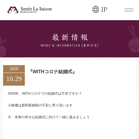
JP
ブライダルフェア・
見学ご希望のお客様
0120-166-088
平日
12:00〜20:00
土日祝
9:00〜20:00
2020
『WITHコロナ結婚式』
10.29
ご成約済み・
ご列席のお客様
その他のお問い合わせ
2020年、WITHコロナでの結婚式は不安ですか？
0258-66-3155
小林樓は新郎新婦様の不安に寄り添います
今、未来の幸せな結婚式に向けて一緒に進みましょう
11:00～19:00（火、水曜定休）