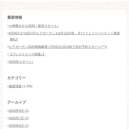
お約束
フォトギャラリー
最新情報
特集
>
小林楼おせち2026！販売スタート♪
>
8月9日(土)10日(日)ビアガーデン＆8月11日(祝・月)ファミリーパーティー満員
御礼‼️
>
ビアガーデン2025情報解禁♪7月5日公式LINEで先行予約スタート(^^)/
>
【プレスリリース情報♪】
>
2025年スタート♪
カテゴリー
>
最新情報
(1,206)
アーカイブ
>
2025年9月 (1)
>
2025年7月 (1)
>
2025年6月 (1)