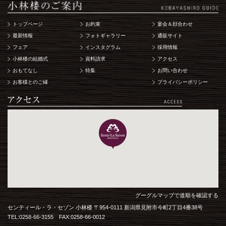
トップページ
お約束
宴会＆顔合わせ
最新情報
フォトギャラリー
通販サイト
フェア
インスタグラム
採用情報
小林楼の結婚式
資料請求
アクセス
おもてなし
特集
お問い合わせ
お客様とのご縁
プライバシーポリシー
グーグルマップで道順を確認する
センティール・ラ・セゾン 小林楼 〒954-0111 新潟県見附市今町2丁目4番38号
TEL:0258-66-3155 FAX:0258-66-0012