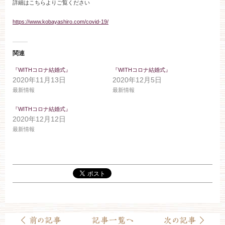
詳細はこちらよりご覧ください
ブライダルフェア
https://www.kobayashiro.com/covid-19/
見学予約
関連
『WITHコロナ結婚式』
『WITHコロナ結婚式』
資料請求
2020年11月13日
2020年12月5日
最新情報
最新情報
お問い合わせ
『WITHコロナ結婚式』
2020年12月12日
最新情報
小林楼の結婚式
レストラン＆パーティー
おもてなし
最新情報
お客様とのご縁
アクセス