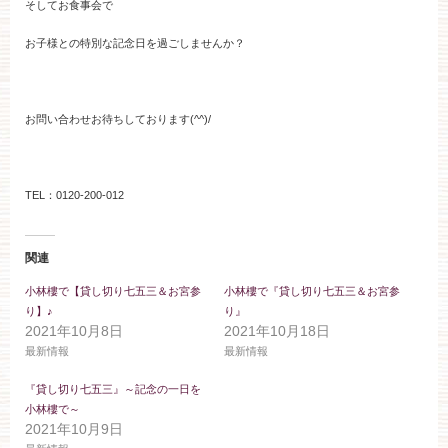
そしてお食事会で
ブライダルフェア
お子様との特別な記念日を過ごしませんか？
見学予約
お問い合わせお待ちしております(^^)/
資料請求
TEL：0120-200-012
お問い合わせ
関連
小林楼の結婚式
レストラン＆パーティー
小林樓で【貸し切り七五三＆お宮参
小林樓で『貸し切り七五三＆お宮参
り】♪
り』
2021年10月8日
2021年10月18日
おもてなし
最新情報
最新情報
最新情報
『貸し切り七五三』～記念の一日を
お客様とのご縁
アクセス
小林樓で～
2021年10月9日