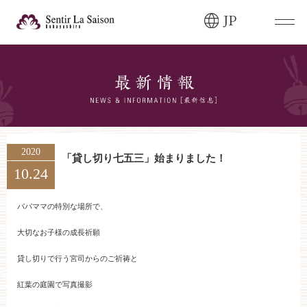
JP
ブライダルフェア・
見学ご希望のお客様
0120-166-088
平日
12:00〜20:00
土日祝
9:00〜20:00
2020
「貸し切り七五三」始まりました！
10.24
ご成約済み・
ご列席のお客様
その他のお問い合わせ
パパママの特別な場所で、
0258-66-3155
大切なお子様の成長祈願
貸し切りで行う宮司からのご祈祷と
11:00～19:00（火、水曜定休）
紅葉の庭園で写真撮影