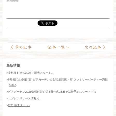
最新情報
お約束
フォトギャラリー
特集
最新情報
>
小林楼おせち2026！販売スタート♪
>
8月9日(土)10日(日)ビアガーデン＆8月11日(祝・月)ファミリーパーティー満員
御礼‼️
>
ビアガーデン2025情報解禁♪7月5日公式LINEで先行予約スタート(^^)/
>
【プレスリリース情報♪】
>
2025年スタート♪