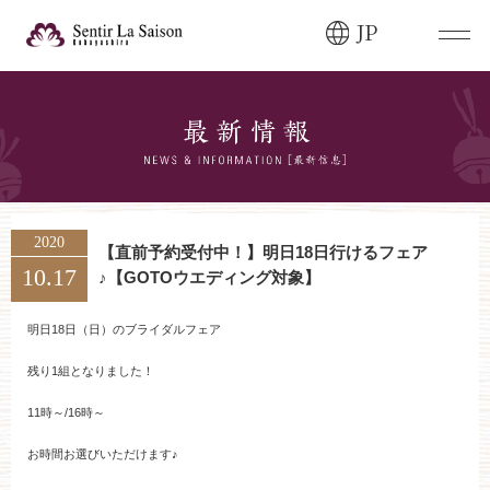
JP
ブライダルフェア・
見学ご希望のお客様
0120-166-088
平日
12:00〜20:00
土日祝
9:00〜20:00
2020
【直前予約受付中！】明日18日行けるフェア
10.17
♪【GOTOウエディング対象】
ご成約済み・
ご列席のお客様
その他のお問い合わせ
明日18日（日）のブライダルフェア
0258-66-3155
残り1組となりました！
11時～/16時～
11:00～19:00（火、水曜定休）
お時間お選びいただけます♪