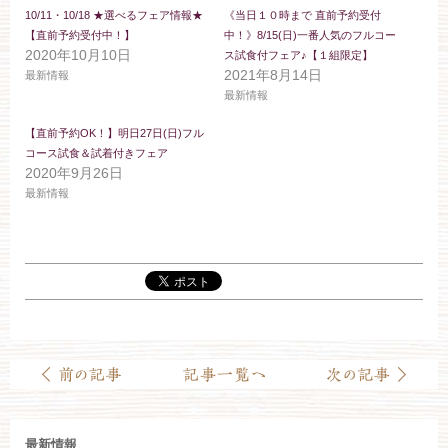
お約束
フォトギャラリー
10/11・10/18 ★選べるフェア情報★
《当日１０時まで 直前予約受付
【直前予約受付中！】
中！》8/15(日)一番人気のフルコー
2020年10月10日
ス試食付フェア♪【１組限定】
特集
2021年8月14日
最新情報
最新情報
【直前予約OK！】明日27日(日)フル
コース試食＆試着付きフェア
2020年9月26日
最新情報
最新情報