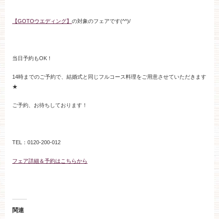
ブライダルフェア
【GOTOウエディング】
の対象のフェアです(^^)/
見学予約
当日予約もOK！
資料請求
14時までのご予約で、結婚式と同じフルコース料理をご用意させていただきます
★
お問い合わせ
ご予約、お待ちしております！
小林楼の結婚式
レストラン＆パーティー
TEL：0120-200-012
フェア詳細＆予約はこちらから
おもてなし
最新情報
お客様とのご縁
アクセス
関連