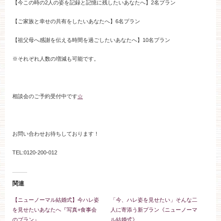
【今この時の2人の姿を記録と記憶に残したいあなたへ】2名プラン
ブライダルフェア
【ご家族と幸せの共有をしたいあなたへ】6名プラン
見学予約
【祖父母へ感謝を伝える時間を過ごしたいあなたへ】10名プラン
※それぞれ人数の増減も可能です。
資料請求
相談会のご予約受付中です
☆
お問い合わせ
お問い合わせお待ちしております！
小林楼の結婚式
レストラン＆パーティー
TEL:0120-200-012
おもてなし
最新情報
関連
お客様とのご縁
アクセス
【ニューノーマル結婚式】今ハレ姿
「今、ハレ姿を見せたい」そんな二
を見せたいあなたへ『写真+食事会
人に寄添う新プラン《ニューノーマ
のプラン』
ル結婚式》