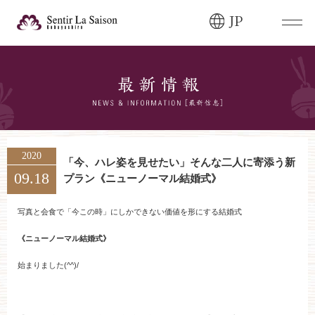
JP
ブライダルフェア・
見学ご希望のお客様
0120-166-088
平日
12:00〜20:00
土日祝
9:00〜20:00
2020
「今、ハレ姿を見せたい」そんな二人に寄添う新
09.18
プラン《ニューノーマル結婚式》
ご成約済み・
ご列席のお客様
その他のお問い合わせ
写真と会食で「今この時」にしかできない価値を形にする結婚式
0258-66-3155
《ニューノーマル結婚式》
始まりました(^^)/
11:00～19:00（火、水曜定休）