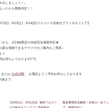
み出しましょう！』
なったから開催決定！！
(土)・6/7(日)・6/13(土)・6/14(日)フルコース試食付ブライダルフェア】
いから、1日4組限定の全組完全個室対応★
お庭を堪能できるテラスでのご案内もご用意♪
よう
待ちしております(^^)/
または
公式LINE
、お電話よりご予約お待ちしております
予約係まで
】
【5/30(土)、5/31(日)】 無料フルコー
緊急事態宣言解除！未来の一歩フ
ス試食付きフェア【ご予約受付
ア 開催決定☆