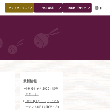
JP
資料請求
お問い合わせ
ブライダルフェア
ブライダルフェア・見学ご希望のお客様
0120-166-088
平日
12：00〜20：00
土日祝
9：00〜20：00
ご成約済み・ご列席のお客様
その他のお問い合わせ
0258-66-3155
11:00～19:00（火、水曜定休）
WEBからのお問い合わせ
最新情報
>
小林楼おせち2026！販売
スタート♪
>
8月9日(土)10日(日)ビアガ
ーデン＆8月11日(祝・月)