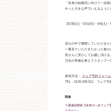
『未来の結婚式に向けて一歩踏
やっと大きな声でいえるように
【5/30(土)・5/31(日)・6/6
安心の中で満喫していただきた
一番見ていただきたかった春の
皆さんに安心してお越し頂ける
万全の準備を整えてスタッフ一同お
参加方法：
フェア予約フォーム
TEL：0120-200-012 フェア
関連
３週連続開催【未来の一歩フェア
スタート♪