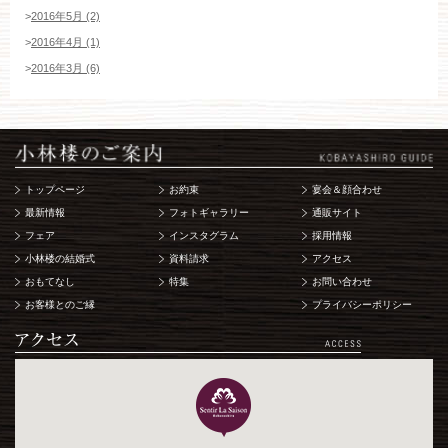
>
2016年5月 (2)
>
2016年4月 (1)
>
2016年3月 (6)
トップページ
お約束
宴会＆顔合わせ
最新情報
フォトギャラリー
通販サイト
フェア
インスタグラム
採用情報
小林楼の結婚式
資料請求
アクセス
おもてなし
特集
お問い合わせ
お客様とのご縁
プライバシーポリシー