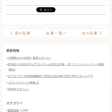
お約束
フォトギャラリー
特集
最新情報
>
小林楼おせち2026！販売スタート♪
>
8月9日(土)10日(日)ビアガーデン＆8月11日(祝・月)ファミリーパーティー満員
御礼‼️
>
ビアガーデン2025情報解禁♪7月5日公式LINEで先行予約スタート(^^)/
>
【プレスリリース情報♪】
>
2025年スタート♪
カテゴリー
>
最新情報
(1,206)