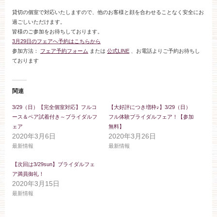
ブライダルフェア
貸切の個室で対応いたしますので、他のお客様と顔を合わせることなく安全にお
過ごしいただけます。
皆様のご参加をお待ちしております。
見学予約
3月29日のフェアへ予約はこちらから
参加方法：
フェア予約フォーム
または
公式LINE
、お電話よりご予約お待ちし
ております
資料請求
関連
お問い合わせ
3/29（日）【完全個室対応】フルコ
【大好評につき増枠♪】3/29（日）
ース＆ペア試着付き～ブライダルフ
フル体験ブライダルフェア！【参加
ェア
無料】
小林楼の結婚式
レストラン＆パーティー
2020年3月6日
2020年3月26日
最新情報
最新情報
おもてなし
最新情報
【次回は3/29sun】ブライダルフェ
ア満員御礼！
2020年3月15日
お客様とのご縁
アクセス
最新情報