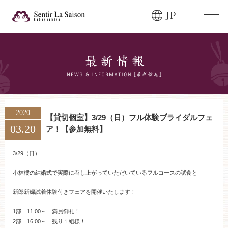
JP
ブライダルフェア・
見学ご希望のお客様
0120-166-088
平日
12:00〜20:00
土日祝
9:00〜20:00
2020
【貸切個室】3/29（日）フル体験ブライダルフェ
03.20
ア！【参加無料】
ご成約済み・
ご列席のお客様
その他のお問い合わせ
3/29（日）
0258-66-3155
小林樓の結婚式で実際に召し上がっていただいているフルコースの試食と
新郎新婦試着体験付きフェアを開催いたします！
11:00～19:00（火、水曜定休）
1部 11:00～ 満員御礼！
2部 16:00～ 残り１組様！