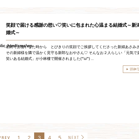
笑顔で届ける感謝の想い♡笑いに包まれた心温まる結婚式～新
婚式～
lic_html/cms/wp-
初めてお会いした時から とびきりの笑顔でご挨拶してくださった新婦あさみ
その新婦様を隣で温かく見守る新郎なおやさん♡ そんなお２人らしい「元気で
笑いある結婚式」が小林樓で開催されました(*'ω'*) ...
1
2
3
4
5