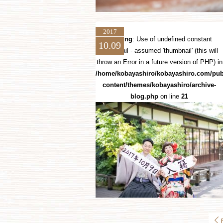
2017
Warning
: Use of undefined constant
10.09
thumbnail - assumed 'thumbnail' (this will
throw an Error in a future version of PHP) in
/home/kobayashiro/kobayashiro.com/pub
content/themes/kobayashiro/archive-
blog.php
on line
21