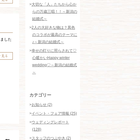
>
大切な「人」たちから心か
らの万歳三唱！！～新潟の
結婚式～
>
2人の大好きな物は？異色
のコラボが最高のテーマに
れました
♪～新潟の結婚式～
>
幸せの灯りに照らされて♡
心暖かいHappy winter
wedding♡～新潟の結婚式
～
カテゴリー
>
お知らせ (2)
>
イベント・フェア情報 (25)
>
ウェディングレポート
(128)
>
スタッフのつぶやき (2)