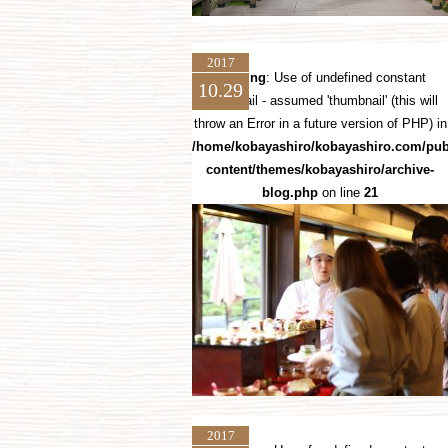
2017
Warning
: Use of undefined constant
10.29
thumbnail - assumed 'thumbnail' (this will
throw an Error in a future version of PHP) in
/home/kobayashiro/kobayashiro.com/pub
content/themes/kobayashiro/archive-
blog.php
on line
21
2017