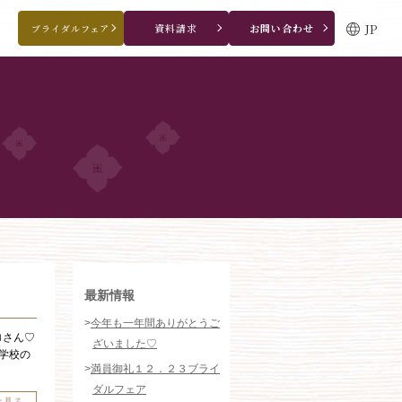
JP
資料請求
お問い合わせ
ブライダルフェア
ブライダルフェア・見学ご希望のお客様
0120-166-088
平日
12：00〜20：00
土日祝
9：00〜20：00
ご成約済み・ご列席のお客様
その他のお問い合わせ
0258-66-3155
11:00～19:00（火、水曜定休）
WEBからのお問い合わせ
最新情報
>
今年も一年間ありがとうご
ロさん♡
ざいました♡
学校の
>
満員御礼１２．２３ブライ
ダルフェア