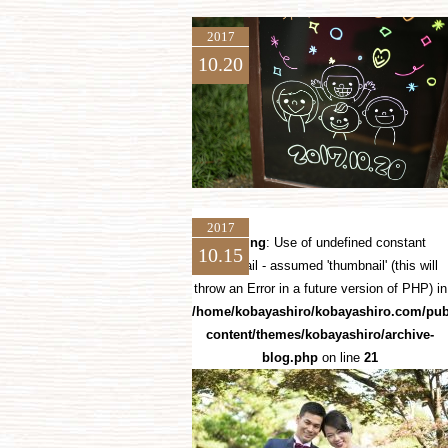
2017
10.20
2017
Warning
: Use of undefined constant
10.15
thumbnail - assumed 'thumbnail' (this will
throw an Error in a future version of PHP) in
/home/kobayashiro/kobayashiro.com/pub
content/themes/kobayashiro/archive-
blog.php
on line
21