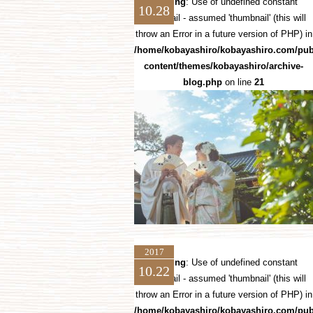
Warning
: Use of undefined constant
10.28
thumbnail - assumed 'thumbnail' (this will
throw an Error in a future version of PHP) in
/home/kobayashiro/kobayashiro.com/pub
content/themes/kobayashiro/archive-
blog.php
on line
21
2017
Warning
: Use of undefined constant
10.22
thumbnail - assumed 'thumbnail' (this will
throw an Error in a future version of PHP) in
/home/kobayashiro/kobayashiro.com/pub