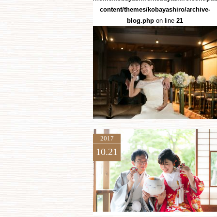
content/themes/kobayashiro/archive-
blog.php
on line
21
2017
10.21