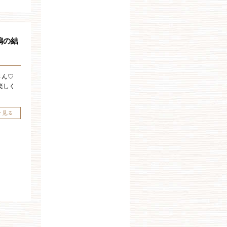
潟の結
さん♡
楽しく