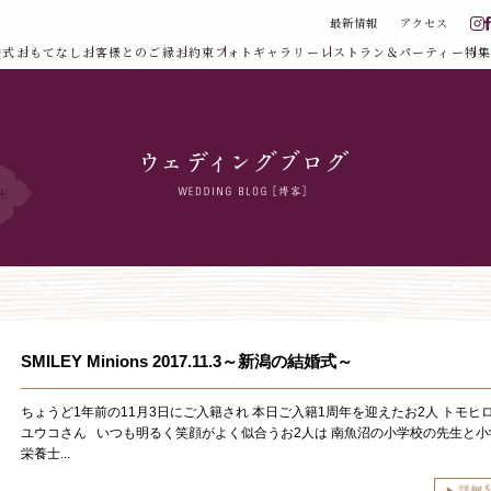
最新情報
アクセス
婚式
おもてなし
お客様とのご縁
お約束
フォトギャラリー
レストラン＆パーティー
特集
SMILEY Minions 2017.11.3～新潟の結婚式～
ちょうど1年前の11月3日にご入籍され 本日ご入籍1周年を迎えたお2人 トモヒ
ユウコさん いつも明るく笑顔がよく似合うお2人は 南魚沼の小学校の先生と小
栄養士...