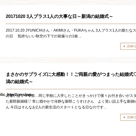
20171020 3人プラス1人の大事な日～新潟の結婚式～
2017.10.20 JYUNICHIさん・AKIMIさん・FUKAちゃん 3人プラス1人の新た
の日 気持ちいい秋空の下での前撮りの1枚 ...
まさかのサプライズに大感動！！ご両親の愛がつまった結婚式
潟の結婚式～
lic_html/cms/wp-
出逢いは１４年前…同じ学校に入学したことがきっかけで後々お付き合いがス
た新郎新婦様♡ 常に穏やかで冷静な新郎こうすけさん よく笑い話上手な新婦
ん 今日はそんなお2人の新生活のスタートとなる日なのです...