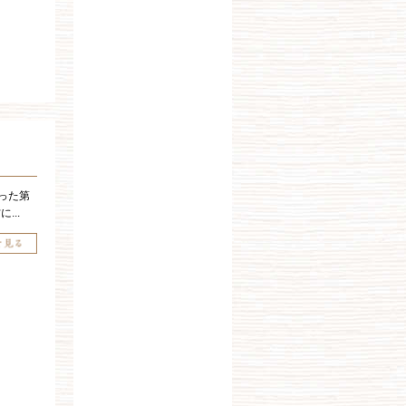
った第
...