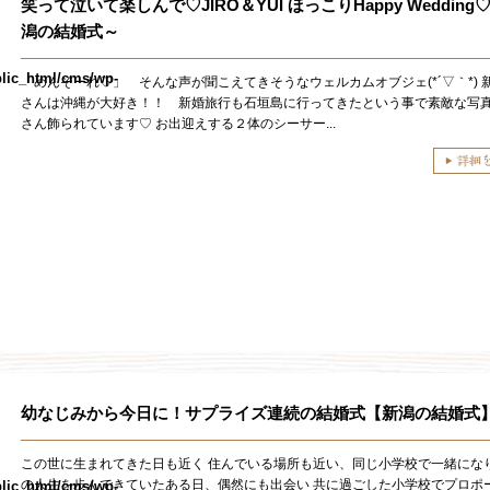
笑って泣いて楽しんで♡JIRO＆YUI ほっこりHappy Wedding
潟の結婚式～
lic_html/cms/wp-
「めんそーれ♡」 そんな声が聞こえてきそうなウェルカムオブジェ(*´▽｀*) 
さんは沖縄が大好き！！ 新婚旅行も石垣島に行ってきたという事で素敵な写
さん飾られています♡ お出迎えする２体のシーサー...
幼なじみから今日に！サプライズ連続の結婚式【新潟の結婚式
この世に生まれてきた日も近く 住んでいる場所も近い、同じ小学校で一緒になり
の人生を歩んできていたある日、偶然にも出会い 共に過ごした小学校でプロ
lic_html/cms/wp-