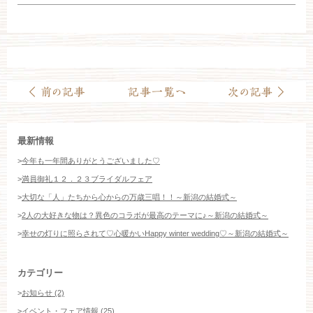
最新情報
>
今年も一年間ありがとうございました♡
>
満員御礼１２．２３ブライダルフェア
>
大切な「人」たちから心からの万歳三唱！！～新潟の結婚式～
>
2人の大好きな物は？異色のコラボが最高のテーマに♪～新潟の結婚式～
>
幸せの灯りに照らされて♡心暖かいHappy winter wedding♡～新潟の結婚式～
カテゴリー
>
お知らせ (2)
>
イベント・フェア情報 (25)