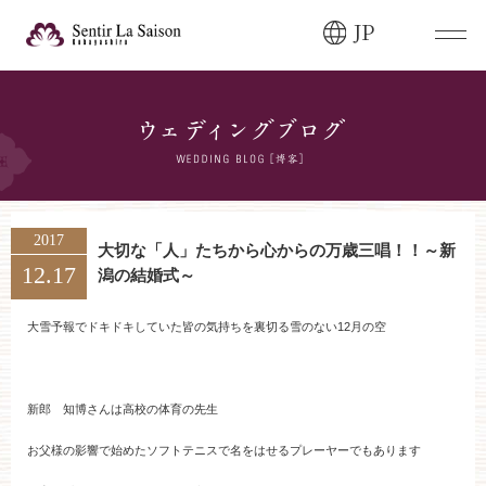
JP
ブライダルフェア・
見学ご希望のお客様
0120-166-088
平日
12:00〜20:00
土日祝
9:00〜20:00
2017
大切な「人」たちから心からの万歳三唱！！～新
12.17
潟の結婚式～
ご成約済み・
ご列席のお客様
その他のお問い合わせ
大雪予報でドキドキしていた皆の気持ちを裏切る雪のない12月の空
0258-66-3155
新郎 知博さんは高校の体育の先生
11:00～19:00（火、水曜定休）
お父様の影響で始めたソフトテニスで名をはせるプレーヤーでもあります