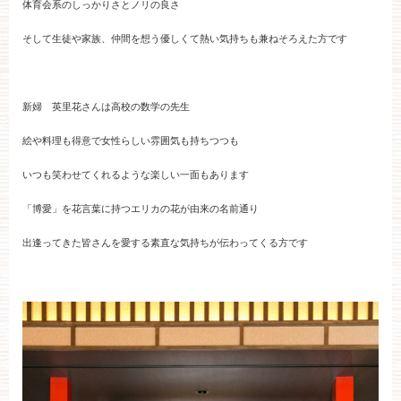
体育会系のしっかりさとノリの良さ
ブライダルフェア
そして生徒や家族、仲間を想う優しくて熱い気持ちも兼ねそろえた方です
見学予約
新婦 英里花さんは高校の数学の先生
資料請求
絵や料理も得意で女性らしい雰囲気も持ちつつも
いつも笑わせてくれるような楽しい一面もあります
お問い合わせ
「博愛」を花言葉に持つエリカの花が由来の名前通り
出逢ってきた皆さんを愛する素直な気持ちが伝わってくる方です
小林楼の結婚式
レストラン＆パーティー
おもてなし
最新情報
お客様とのご縁
アクセス