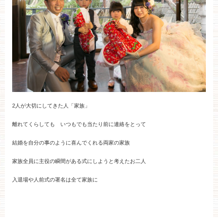
ご成約済み・ご列席のお客様
その他のお問い合わせ
11:00～19:00（火、水曜定休）
2人が大切にしてきた人「家族」
WEBからのお問い合わせ
離れてくらしても いつもでも当たり前に連絡をとって
結婚を自分の事のように喜んでくれる両家の家族
家族全員に主役の瞬間がある式にしようと考えたお二人
入退場や人前式の署名は全て家族に