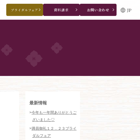
JP
資料請求
お問い合わせ
ブライダルフェア
ブライダルフェア・見学ご希望のお客様
0120-166-088
平日
12：00〜20：00
土日祝
9：00〜20：00
ご成約済み・ご列席のお客様
その他のお問い合わせ
0258-66-3155
11:00～19:00（火、水曜定休）
WEBからのお問い合わせ
最新情報
>
今年も一年間ありがとうご
ざいました♡
>
満員御礼１２．２３ブライ
ダルフェア