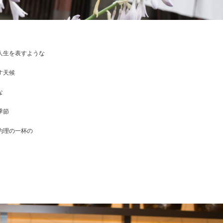
人生を表すような
す天候
な
季節
約理の一杯の