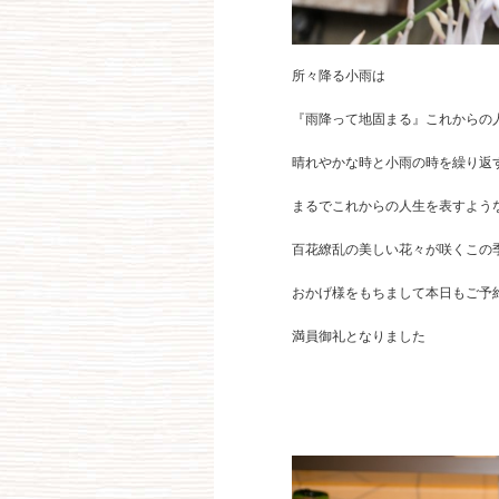
所々降る小雨は
『雨降って地固まる』これからの
晴れやかな時と小雨の時を繰り返
まるでこれからの人生を表すよう
百花繚乱の美しい花々が咲くこの
おかげ様をもちまして本日もご予
満員御礼となりました