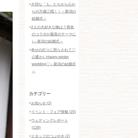
>
大切な「人」たちから心か
らの万歳三唱！！～新潟の
結婚式～
>
2人の大好きな物は？異色
のコラボが最高のテーマに
♪～新潟の結婚式～
>
幸せの灯りに照らされて♡
心暖かいHappy winter
wedding♡～新潟の結婚式
～
カテゴリー
>
お知らせ (2)
>
イベント・フェア情報 (25)
>
ウェディングレポート
(128)
>
スタッフのつぶやき (2)