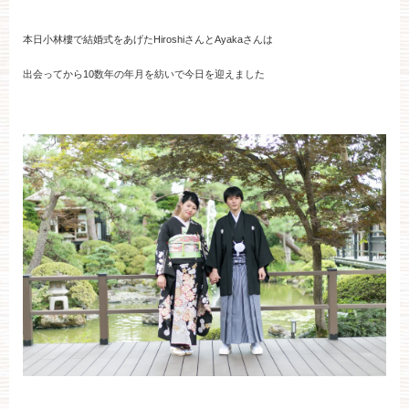
ブライダルフェア
本日小林樓で結婚式をあげたHiroshiさんとAyakaさんは
見学予約
出会ってから10数年の年月を紡いで今日を迎えました
資料請求
お問い合わせ
小林楼の結婚式
レストラン＆パーティー
おもてなし
最新情報
お客様とのご縁
アクセス