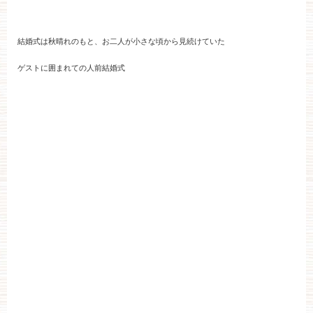
結婚式は秋晴れのもと、お二人が小さな頃から見続けていた
ゲストに囲まれての人前結婚式
ブライダルフェア・見学ご希望のお客様
平日
12：00〜20：00
土日祝
9：00〜20：00
ご成約済み・ご列席のお客様