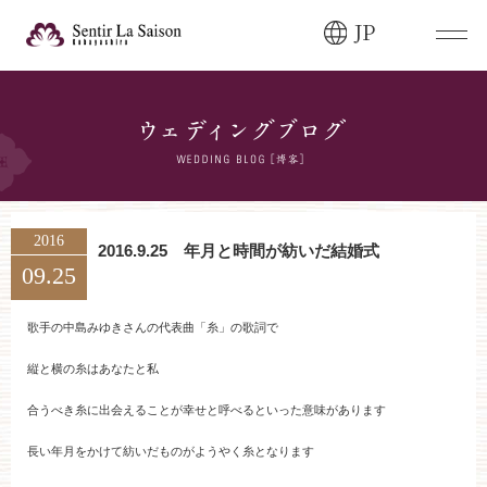
JP
ブライダルフェア・
見学ご希望のお客様
0120-166-088
平日
12:00〜20:00
土日祝
9:00〜20:00
2016
2016.9.25 年月と時間が紡いだ結婚式
09.25
ご成約済み・
ご列席のお客様
その他のお問い合わせ
歌手の中島みゆきさんの代表曲「糸」の歌詞で
0258-66-3155
縦と横の糸はあなたと私
合うべき糸に出会えることが幸せと呼べるといった意味があります
11:00～19:00（火、水曜定休）
長い年月をかけて紡いだものがようやく糸となります