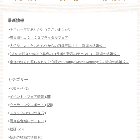
最新情報
>
今年も一年間ありがとうございました♡
>
満員御礼１２．２３ブライダルフェア
>
大切な「人」たちから心からの万歳三唱！！～新潟の結婚式～
>
2人の大好きな物は？異色のコラボが最高のテーマに♪～新潟の結婚式～
>
幸せの灯りに照らされて♡心暖かいHappy winter wedding♡～新潟の結婚式～
カテゴリー
>
お知らせ (2)
>
イベント・フェア情報 (25)
>
ウェディングレポート (128)
>
スタッフのつぶやき (2)
>
写真会食婚レポート (1)
>
動画 (28)
>
新潟の結婚式情報 (0)