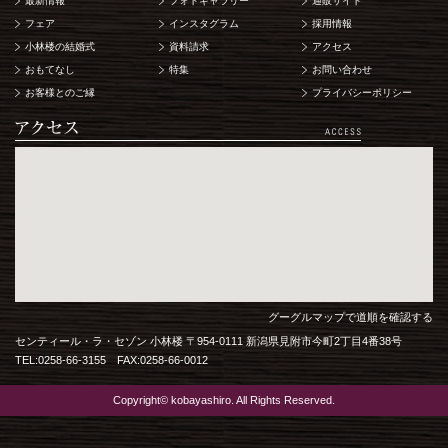
最新情報
フォトギャラリー
通販サイト
フェア
インスタグラム
採用情報
小林楼の結婚式
資料請求
アクセス
おもてなし
特集
お問い合わせ
お客様とのご縁
プライバシーポリシー
グーグルマップで道順を確認する
センティール・ラ・セゾン 小林楼 〒954-0111 新潟県見附市今町2丁目4番38号
TEL:0258-66-3155 FAX:0258-66-0012
Copyright© kobayashiro. All Rights Reserved.