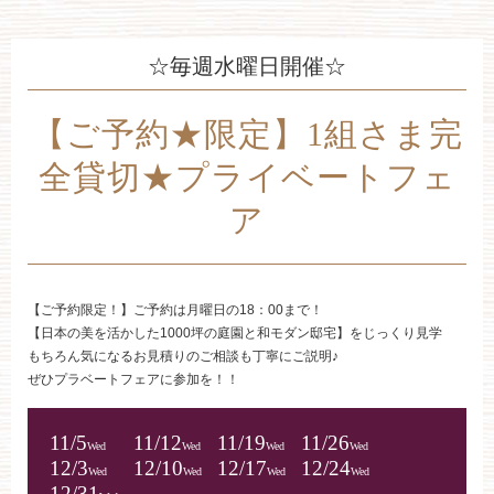
☆毎週水曜日開催☆
【ご予約★限定】1組さま完
全貸切★プライベートフェ
ア
【ご予約限定！】ご予約は月曜日の18：00まで！
【日本の美を活かした1000坪の庭園と和モダン邸宅】をじっくり見学
もちろん気になるお見積りのご相談も丁寧にご説明♪
ぜひプラベートフェアに参加を！！
11/5
11/12
11/19
11/26
Wed
Wed
Wed
Wed
12/3
12/10
12/17
12/24
Wed
Wed
Wed
Wed
12/31