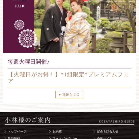
毎週火曜日開催♪
【火曜日がお得！】*1組限定*プレミアムフェ
ア
ブライダルフェア・見学ご
Notice
(8)
: Undefined variable: TEL_FAIR [
/home/kobayashiro/kobayashiro.
class="tel">
トップページ
お約束
宴会＆顔合わせ
Notice
 (8)
: Undefined variable: TEL_FAIR [
/home/kobayashiro/
最新情報
フォトギャラリー
通販サイト