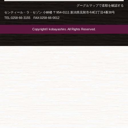
グーグルマップで道順を確認する
センティール・ラ・セゾン 小林楼 〒954-0111 新潟県見附市今町2丁目4番38号
TEL:0258-66-3155 FAX:0258-66-0012
Copyright© kobayashiro. All Rights Reserved.