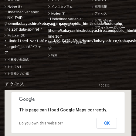
平日
12：00〜20：00
土日祝
Notice
(8)
インスタグラム
採用情報
: Undefined variable:
Notice
(8)
アクセス
LINK_FAIR
: Undefined variable:
お問い合わせ
ご成約済み・ご列席
[
/home/kobayashiro/kobayashiro.com/public_html/include/footer.php
,
LINK_REQUEST
プライバシーポリシー
その他のお問い合
line
25
]
" data-sp-href="
[
/home/kobayashiro/kobayashiro.com/public_html/i
Notice
 (8)
line
36
]
"
Notice
(8)
: Undefined variable: TEL_DEAL [
/home/kobayashiro/kobayashiro.
: Undefined variable: LINK_FAIR_SP [
/home/kobayashiro/kobayas
target="_blank">資料請
class="tel">
" target="_blank">フェ
求
Notice
 (8)
: Undefined variable: TEL_DEAL [
/home/kobayashiro/
ア
特集
11:00～19:00（火、
小林楼の結婚式
おもてなし
お客様とのご縁
WEBからのお問い
This page can't load Google Maps correctly.
OK
Do you own this website?