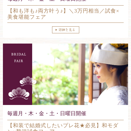
【和も洋も♪両方叶う♪】＼3万円相当／試食×
美食堪能フェア
毎週月・木・金・土・日曜日開催
【和装で結婚式したいプレ花★必見】和モダ