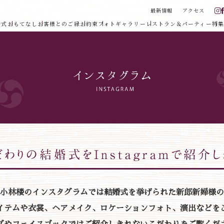
最新情報
アクセス
婚式
おもてなし
お客様とのご縁
お約束
フォトギャラリー
レストラン＆パーティー
特集
小林楼のインスタグラムでは結婚式を挙げられた新郎新婦様の
イテムや衣裳、ヘアメイク、ロケーションフォト、演出などを