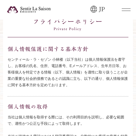
JP
ブライダルフェア・
見学ご希望のお客様
0120-166-088
平日
12:00〜20:00
土日祝
9:00〜20:00
センティール・ラ・セゾン 小林楼（以下当社）は個人情報保護法を遵守
し、お客様の氏名、住所、電話番号、Eメールアドレス、生年月日等、お
客様個人を特定できる情報（以下、個人情報）を適性に取り扱うことが企
ご成約済み・
ご列席のお客様
業の重要な社会的債務であるとの認識に立ち、以下の通り、個人情報保護
に関する基本方針を定めております。
その他のお問い合わせ
0258-66-3155
11:00～19:00（火、水曜定休）
当社は個人情報を取得する際には、その利用目的を説明し、必要な範囲
で、適性かつ公正な手段によって取得します。