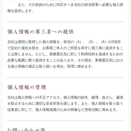
お約束
フォトギャラリー
また、その目的のために対応すべき当社の担当部署へ必要な個人情
報を提供します。
特集
ブライダルフェア・見学ご希望のお客様
当社は適切に取得した個人情報を、前項の（4）、（5）、（6）の3項目
で定めた場合を除き、お客様ご本人のご同意を得ずに第三者に提供するこ
0120-166-088
とは致しません。ただし、業務委託先に対して利用目的を達成するための
必要な範囲に限り提供することがあります。その場合、業務委託先におけ
平日
12：00〜20：00
土日祝
9：00〜20：00
る個人情報の適正な取り扱いを求め、管理に努めます。
ご成約済み・ご列席のお客様
その他のお問い合わせ
当社は個人情報への不正アクセス、個人情報の紛失、破壊、改ざん、漏洩
0258-66-3155
を防止するために適切な安全対策を講じます。また、個人情報を取り扱う
従業員に対して、個人情報保護のための研修など啓発活動に努めます。
11:00～19:00（火、水曜定休）