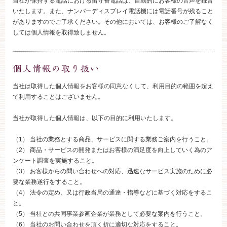
当社が保持する電話における留守番電話は、自動的にお客様の音声を録音
ブライダルフェア
いたします。また、ナンバーディスプレイ電話機には電話番号が残ること
がありますのでご了承ください。その他においては、お客様のご了解なく
しては個人情報を取得致しません。
見学予約
資料請求
当社は取得した個人情報をお客様の同意なくして、利用目的の範囲を超え
て利用することはございません。
お問い合わせ
当社が取得した個人情報は、以下の目的に利用いたします。
（1） 当社の業務とする商品、サービスに関する業務ご案内を行うこと。
小林楼の結婚式
レストラン＆パーティー
（2） 商品・サービスの開発またはお客様の満足度を向上していく為のア
ンケート調査を実施すること。
おもてなし
最新情報
（3） お客様からの問い合わせへの対応、迅速なサービス実施のために必
要な業務遂行をすること。
（4） 法令の定め、又は行政当局の通達・指導などに基づく対応をするこ
お客様とのご縁
アクセス
と。
（5） 当社との共同事業参画企業が業務として必要な案内を行うこと。
（6） 当社のお問い合わせを頂く折に適切な対応をすること。